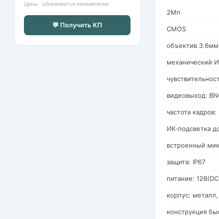
Цены · обновляется ежемесячно
2Мп
💬 Получить КП
CMOS
объектив 3.6мм
механический И
чувствительнос
видеовыход: BN
частота кадров
ИК-подсветка д
встроенный мик
защита: IP67
питание: 12В(DC
корпус: металл,
конструкция бы