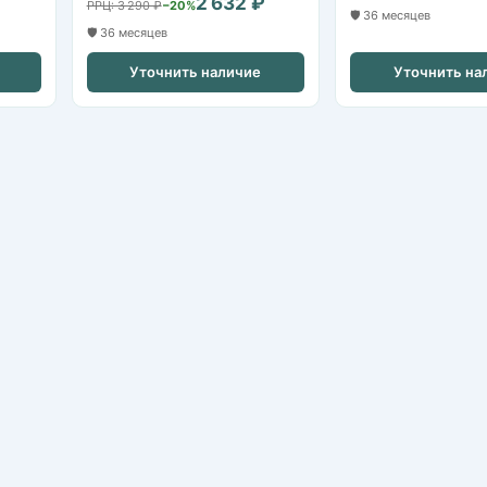
2 632 ₽
РРЦ: 3 290 ₽
−20%
🛡️ 36 месяцев
🛡️ 36 месяцев
Уточнить наличие
Уточнить на
IP-камеры
HDCVI / HDTVI-камеры
Видеорегистраторы NVR
Видеорегистраторы XVR/DVR