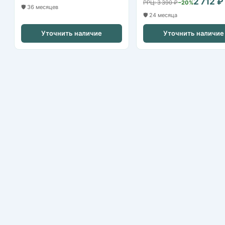
2 712 ₽
РРЦ: 3 390 ₽
−20%
🛡️ 36 месяцев
🛡️ 24 месяца
Уточнить наличие
Уточнить наличие
Nikvideon
Казань, ул. Аграрная д.2
+7 (843) 253-79-20
nikvideon@mail.ru