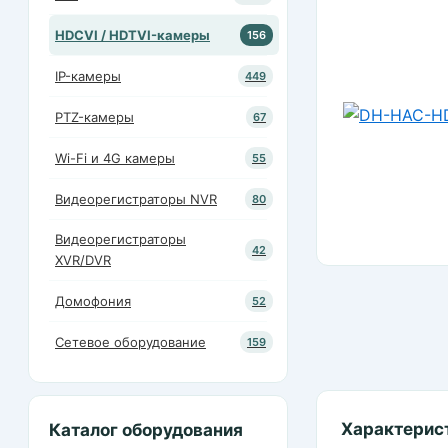
HDCVI / HDTVI-камеры
156
IP-камеры
449
PTZ-камеры
67
Wi-Fi и 4G камеры
55
Видеорегистраторы NVR
80
Видеорегистраторы
42
XVR/DVR
Домофония
52
Сетевое оборудование
159
Характерис
Каталог оборудования