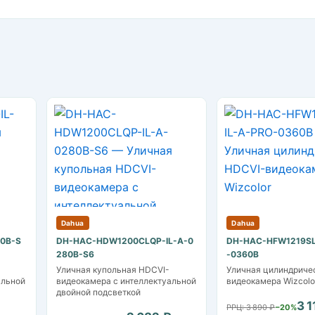
Dahua
Dahua
80B-S
DH-HAC-HDW1200CLQP-IL-A-0
DH-HAC-HFW1219SL
280B-S6
-0360B
Уличная купольная HDCVI-
Уличная цилиндриче
альной
видеокамера с интеллектуальной
видеокамера Wizcolo
двойной подсветкой
3 1
РРЦ: 3 890 ₽
−20%