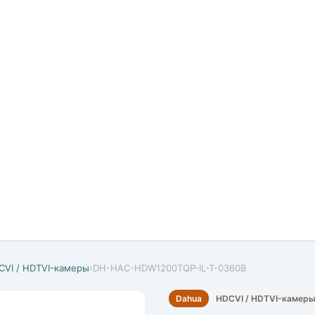
CVI / HDTVI-камеры
›
DH-HAC-HDW1200TQP-IL-T-0360B
Dahua
HDCVI / HDTVI-камер