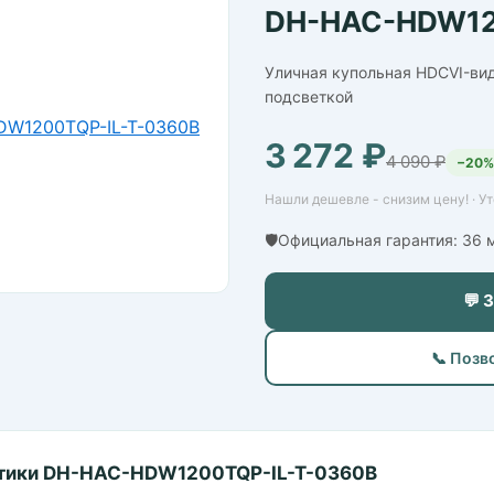
DH-HAC-HDW12
Уличная купольная HDCVI-ви
подсветкой
3 272 ₽
4 090 ₽
−20%
Нашли дешевле - снизим цену! · У
🛡️Официальная гарантия: 36
💬 
📞 Позв
тики DH-HAC-HDW1200TQP-IL-T-0360B