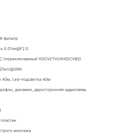
К-фильтр
ть 0.01лк@F2.0
C (переключаемый HDCVI/TVI/AHD/CVBS)
: 25к/c@2Мп
о 40м, Led-подсветка 40м
рофон, динамик, двухсторонняя аудиосвязь
)
 пластик
строго монтажа