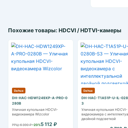
Похожие товары: HDCVI / HDTVI-камеры
Dahua
Dahua
DH-HAC-HDW1249XP-A-PRO-0
DH-HAC-T1A51P-U-IL-02
280B
3
Уличная купольная HDCVI-
Уличная купольная HDCVI-
видеокамера Wizcolor
видеокамера с интеллекту
двойной подсветкой
5 112 ₽
РРЦ: 6 390 ₽
−20%