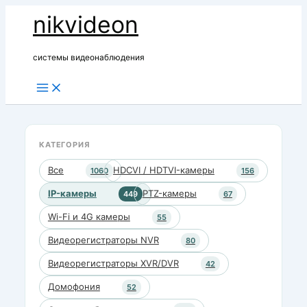
Перейти
nikvideon
к
содержимому
системы видеонаблюдения
КАТЕГОРИЯ
Все
HDCVI / HDTVI-камеры
1060
156
IP-камеры
PTZ-камеры
449
67
Wi-Fi и 4G камеры
55
Видеорегистраторы NVR
80
Видеорегистраторы XVR/DVR
42
Домофония
52