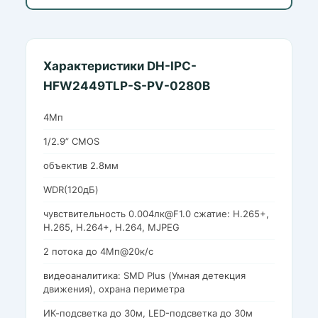
Характеристики DH-IPC-
HFW2449TLP-S-PV-0280B
4Мп
1/2.9” CMOS
объектив 2.8мм
WDR(120дБ)
чувствительность 0.004лк@F1.0 сжатие: H.265+,
H.265, H.264+, H.264, MJPEG
2 потока до 4Мп@20к/с
видеоаналитика: SMD Plus (Умная детекция
движения), охрана периметра
ИК-подсветка до 30м, LED-подсветка до 30м