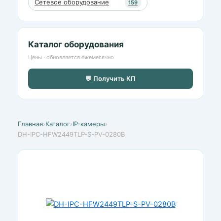
Сетевое оборудование
159
Каталог оборудования
Цены · обновляется ежемесячно
💬 Получить КП
Главная
›
Каталог
›
IP-камеры
›
DH-IPC-HFW2449TLP-S-PV-0280B