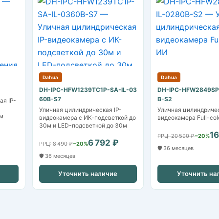
Dahua
Dahua
DH-IPC-HFW1239TC1P-SA-IL-03
DH-IPC-HFW2849SP
60B-S7
B-S2
ая IP-
Уличная цилиндрическая IP-
Уличная цилиндричес
м
видеокамера с ИК-подсветкой до
видеокамера Full-col
30м и LED-подсветкой до 30м
16
РРЦ: 20 590 ₽
−20%
6 792 ₽
РРЦ: 8 490 ₽
−20%
🛡️ 36 месяцев
🛡️ 36 месяцев
Уточнить наличие
Уточнить на