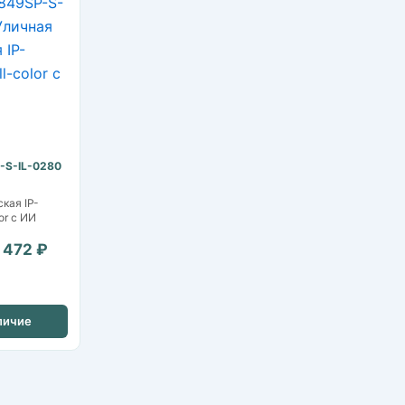
-S-IL-0280
кая IP-
or с ИИ
 472 ₽
личие