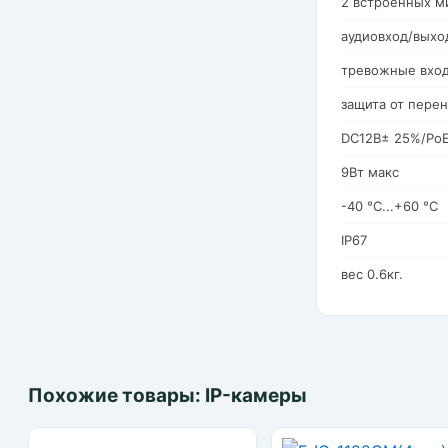
2 встроенных м
аудиовход/выход
тревожные вход
защита от пере
DC12В± 25%/PoE
9Вт макс
-40 °C...+60 °C
IP67
вес 0.6кг.
Похожие товары: IP-камеры