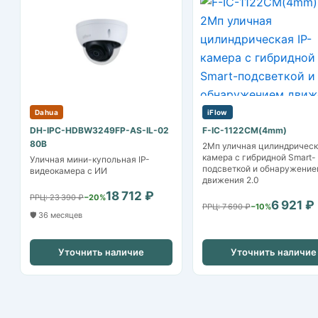
Dahua
iFlow
DH-IPC-HDBW3249FP-AS-IL-02
F-IC-1122CM(4mm)
80B
2Мп уличная цилиндрическ
камера с гибридной Smart-
Уличная мини-купольная IP-
подсветкой и обнаружение
видеокамера с ИИ
движения 2.0
18 712 ₽
РРЦ: 23 390 ₽
−20%
6 921 ₽
РРЦ: 7 690 ₽
−10%
🛡️ 36 месяцев
Уточнить наличие
Уточнить наличие