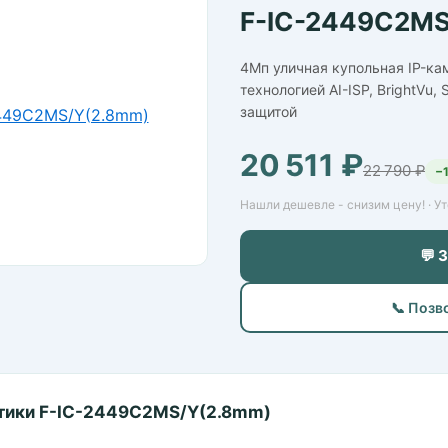
F-IC-2449C2MS
4Мп уличная купольная IP-ка
технологией AI-ISP, BrightVu,
защитой
20 511 ₽
22 790 ₽
−
Нашли дешевле - снизим цену! · У
💬 
📞 Позв
тики F-IC-2449C2MS/Y(2.8mm)