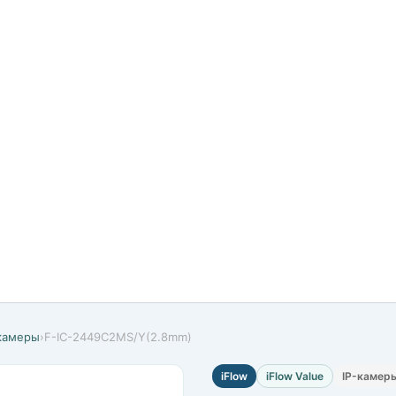
-камеры
›
F-IC-2449C2MS/Y(2.8mm)
iFlow
iFlow Value
IP-камер