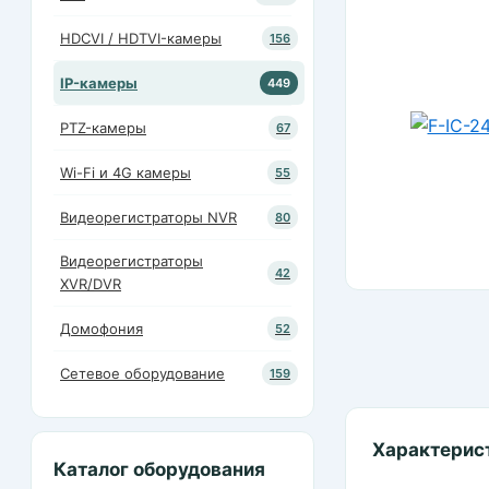
HDCVI / HDTVI-камеры
156
IP-камеры
449
PTZ-камеры
67
Wi-Fi и 4G камеры
55
Видеорегистраторы NVR
80
Видеорегистраторы
42
XVR/DVR
Домофония
52
Сетевое оборудование
159
Характерис
Каталог оборудования