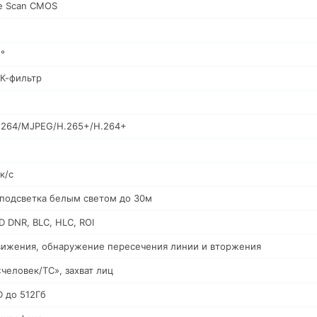
ive Scan CMOS
1°
К-фильтр
.264/MJPEG/H.265+/H.264+
к/с
 подсветка белым светом до 30м
D DNR, BLC, HLC, ROI
ижения, обнаружение пересечения линии и вторжения
человек/ТС», захват лиц
D до 512Гб