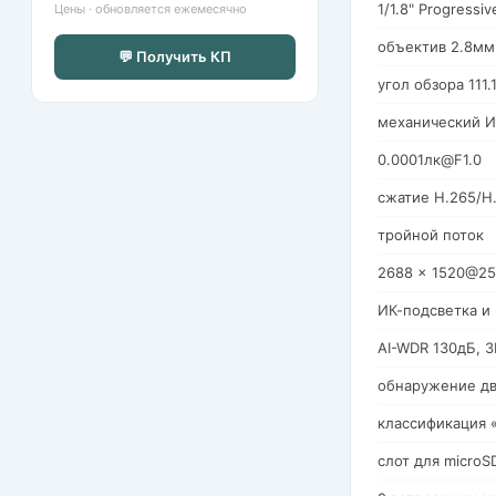
1/1.8" Progress
Цены · обновляется ежемесячно
объектив 2.8мм
💬 Получить КП
угол обзора 111.
механический И
0.0001лк@F1.0
сжатие H.265/H
тройной поток
2688 × 1520@25
ИК-подсветка и
AI-WDR 130дБ, 3
обнаружение дв
классификация «
слот для microS