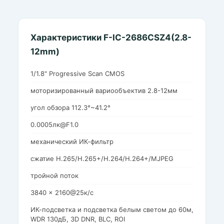
Характеристики F-IC-2686CSZ4(2.8-
12mm)
1/1.8" Progressive Scan CMOS
моторизированный вариообъектив 2.8-12мм
угол обзора 112.3°~41.2°
0.0005лк@F1.0
механический ИК-фильтр
сжатие H.265/H.265+/H.264/H.264+/MJPEG
тройной поток
3840 × 2160@25к/с
ИК-подсветка и подсветка белым светом до 60м,
WDR 130дБ, 3D DNR, BLC, ROI