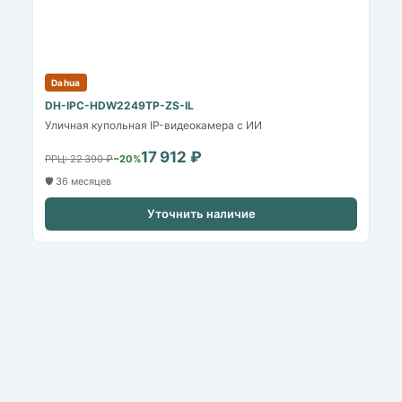
Dahua
DH-IPC-HDW2249TP-ZS-IL
Уличная купольная IP-видеокамера с ИИ
17 912 ₽
РРЦ: 22 390 ₽
−20%
🛡️ 36 месяцев
Уточнить наличие