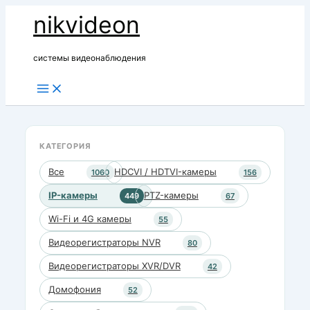
Перейти
nikvideon
к
содержимому
системы видеонаблюдения
КАТЕГОРИЯ
Все
HDCVI / HDTVI-камеры
1060
156
IP-камеры
PTZ-камеры
449
67
Wi-Fi и 4G камеры
55
Видеорегистраторы NVR
80
Видеорегистраторы XVR/DVR
42
Домофония
52