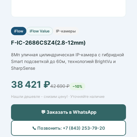
iFlow
iFlow Value
IP-камеры
F-IC-2686CSZ4(2.8-12mm)
8Мп уличная цилиндрическая IP-камера c гибридной
Smart подсветкой до 60м, технологией BrightVu и
SharpSense
38 421 ₽
42 690 ₽
−10%
Нашли дешевле - снизим цену! · Уточняйте наличие
💬 Заказать в WhatsApp
📞 Позвонить: +7 (843) 253-79-20