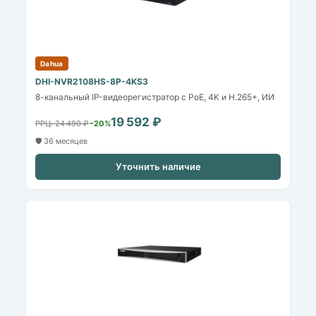
Dahua
DHI-NVR2108HS-8P-4KS3
8-канальный IP-видеорегистратор с PoE, 4K и H.265+, ИИ
19 592 ₽
РРЦ: 24 490 ₽
−20%
🛡️ 36 месяцев
Уточнить наличие