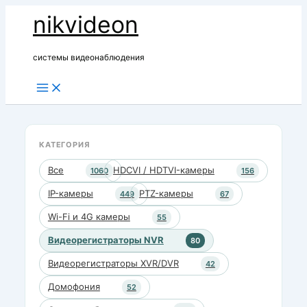
Перейти
nikvideon
к
содержимому
системы видеонаблюдения
КАТЕГОРИЯ
Все
HDCVI / HDTVI-камеры
1060
156
IP-камеры
PTZ-камеры
449
67
Wi-Fi и 4G камеры
55
Видеорегистраторы NVR
80
Видеорегистраторы XVR/DVR
42
Домофония
52