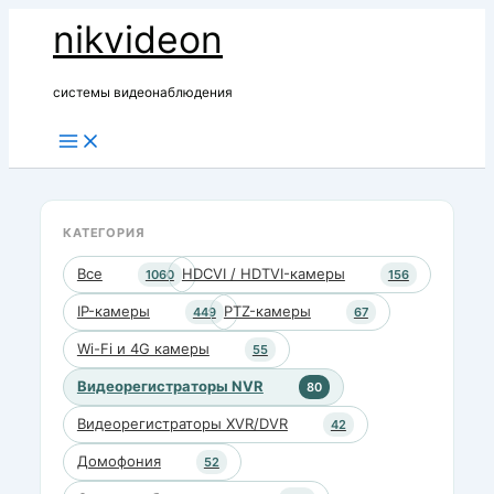
Перейти
nikvideon
к
содержимому
системы видеонаблюдения
КАТЕГОРИЯ
Все
HDCVI / HDTVI-камеры
1060
156
IP-камеры
PTZ-камеры
449
67
Wi-Fi и 4G камеры
55
Видеорегистраторы NVR
80
Видеорегистраторы XVR/DVR
42
Домофония
52