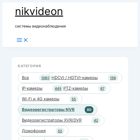
Перейти
nikvideon
к
содержимому
системы видеонаблюдения
КАТЕГОРИЯ
Все
HDCVI / HDTVI-камеры
1060
156
IP-камеры
PTZ-камеры
449
67
Wi-Fi и 4G камеры
55
Видеорегистраторы NVR
80
Видеорегистраторы XVR/DVR
42
Домофония
52