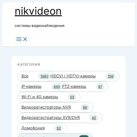
Перейти
nikvideon
к
содержимому
системы видеонаблюдения
КАТЕГОРИЯ
Все
HDCVI / HDTVI-камеры
1060
156
IP-камеры
PTZ-камеры
449
67
Wi-Fi и 4G камеры
55
Видеорегистраторы NVR
80
Видеорегистраторы XVR/DVR
42
Домофония
52