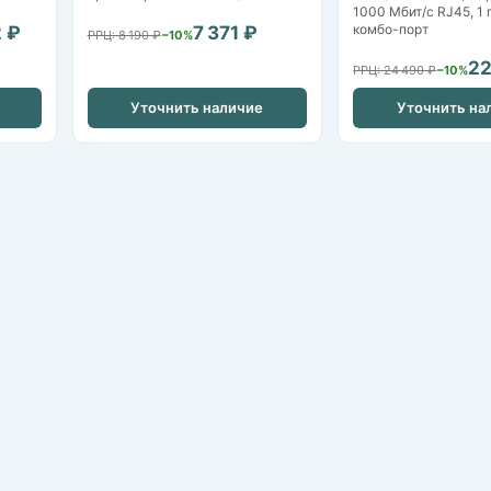
1000 Мбит/с RJ45, 1
комбо-порт
 ₽
7 371 ₽
РРЦ: 8 190 ₽
−10%
22
РРЦ: 24 490 ₽
−10%
Уточнить наличие
Уточнить на
IP-камеры
HDCVI / HDTVI-камеры
Видеорегистраторы NVR