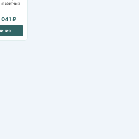
 гигабитный
 041 ₽
личие
Каталог оборудования
Обслуживание видеонаблюдения
Политика конфиденциальности