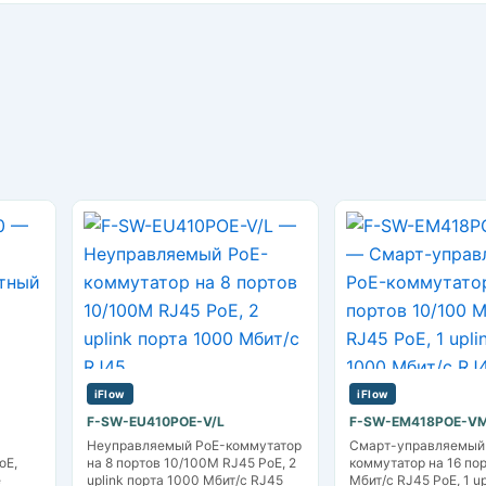
iFlow
iFlow
F-SW-EU410POE-V/L
F-SW-EM418POE-VM
Неуправляемый PoE-коммутатор
Смарт-управляемый
oE,
на 8 портов 10/100M RJ45 PoE, 2
коммутатор на 16 по
е
uplink порта 1000 Мбит/с RJ45
Мбит/с RJ45 PoE, 1 up