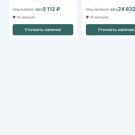
5 112 ₽
24 632
РРЦ: 6 390 ₽
−20%
РРЦ: 30 790 ₽
−20%
🛡️ 36 месяцев
🛡️ 36 месяцев
Уточнить наличие
Уточнить наличие
Nikvideon
Казань, ул. Аграрная д.2
+7 (843) 253-79-20