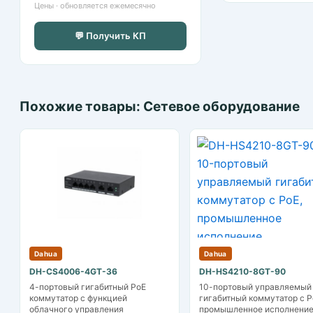
Цены · обновляется ежемесячно
💬 Получить КП
Похожие товары: Сетевое оборудование
Dahua
Dahua
DH-CS4006-4GT-36
DH-HS4210-8GT-90
4-портовый гигабитный PoE
10-портовый управляемый
коммутатор с функцией
гигабитный коммутатор с P
облачного управления
промышленное исполнени