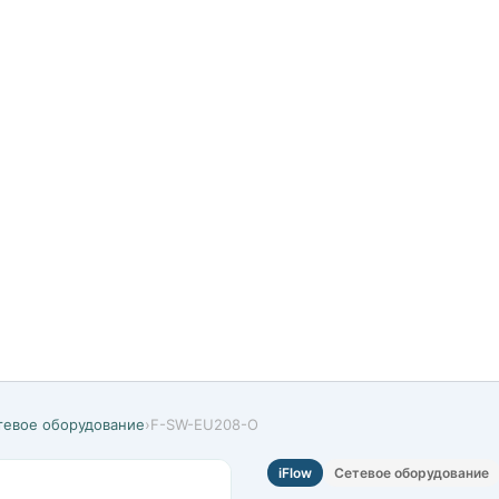
тевое оборудование
›
F-SW-EU208-O
iFlow
Сетевое оборудование