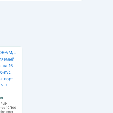
/L
 PoE-
ртов 10/100
link порт