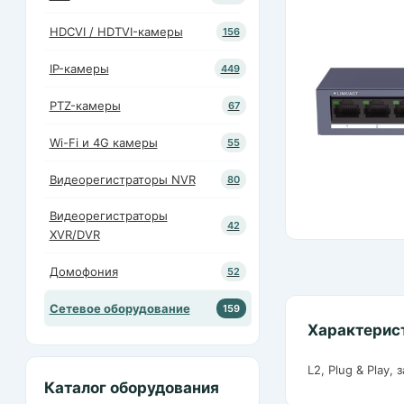
HDCVI / HDTVI-камеры
156
IP-камеры
449
PTZ-камеры
67
Wi-Fi и 4G камеры
55
Видеорегистраторы NVR
80
Видеорегистраторы
42
XVR/DVR
Домофония
52
Сетевое оборудование
159
Характерис
L2, Plug & Play
Каталог оборудования