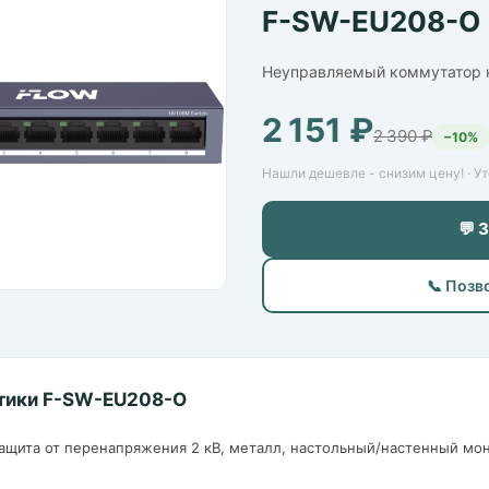
F-SW-EU208-O
Неуправляемый коммутатор н
2 151 ₽
2 390 ₽
−10%
Нашли дешевле - снизим цену! · У
💬 
📞 Позв
тики F-SW-EU208-O
, защита от перенапряжения 2 кВ, металл, настольный/настенный мо