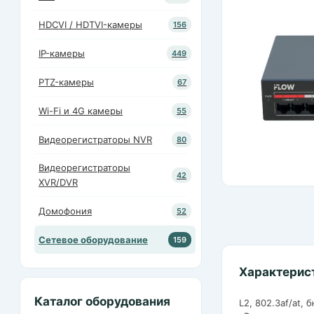
HDCVI / HDTVI-камеры
156
IP-камеры
449
PTZ-камеры
67
Wi-Fi и 4G камеры
55
Видеорегистраторы NVR
80
Видеорегистраторы
42
XVR/DVR
Домофония
52
Сетевое оборудование
159
Характерис
Каталог оборудования
L2, 802.3af/at,