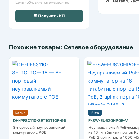
кВ, металл, на
Цены · обновляется ежемесячно
💬 Получить КП
Похожие товары: Сетевое оборудование
Dahua
iFlow
DH-PFS3110-8ET1GT1GF-96
F-SW-EU620HPOE-V
8-портовый неуправляемый
Неуправляемый PoE-комму
коммутатор с РОЕ
на 16 гигабитных портов R
PoE, 2 uplink порта 1000 Мб