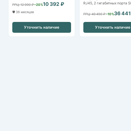
RJ45, 2 гигабитных порта 
10 392 ₽
РРЦ: 12 990 ₽
−20%
🛡️ 36 месяцев
36 441
РРЦ: 40 490 ₽
−10%
Уточнить наличие
Уточнить наличие
Nikvideon
Казань, ул. Аграрная д.2
+7 (843) 253-79-20