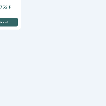
 752 ₽
личие
Каталог оборудования
Обслуживание видеонаблюдения
Политика конфиденциальности