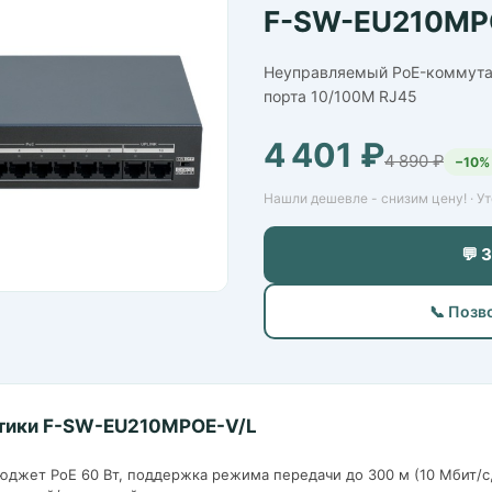
F-SW-EU210MP
Неуправляемый PoE-коммутато
порта 10/100M RJ45
4 401 ₽
4 890 ₽
−10%
Нашли дешевле - снизим цену! · У
💬 
📞 Позв
тики F-SW-EU210MPOE-V/L
 бюджет PoE 60 Вт, поддержка режима передачи до 300 м (10 Мбит/с,