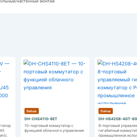
стольный/настенный монтаж
Dahua
Dahua
DH-CHS4110-8ET
DH-HS4208-4GT-6
татор
10-портовый коммутатор с
8-портовый управл
J45
функцией облачного управления
гигабитный коммутат
ит/с
промышленное испо