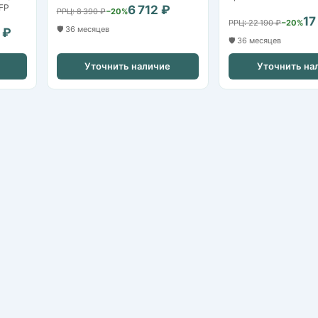
SFP
6 712 ₽
РРЦ: 8 390 ₽
−20%
17
РРЦ: 22 190 ₽
−20%
🛡️ 36 месяцев
 ₽
🛡️ 36 месяцев
Уточнить наличие
Уточнить на
IP-камеры
HDCVI / HDTVI-камеры
Видеорегистраторы NVR