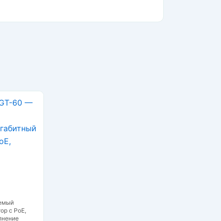
0
яемый
ор с PoE,
лнение