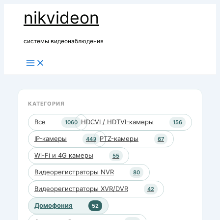
Перейти
nikvideon
к
содержимому
системы видеонаблюдения
КАТЕГОРИЯ
Все
HDCVI / HDTVI-камеры
1060
156
IP-камеры
PTZ-камеры
449
67
Wi-Fi и 4G камеры
55
Видеорегистраторы NVR
80
Видеорегистраторы XVR/DVR
42
Домофония
52