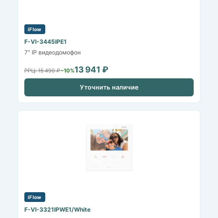
iFlow
F-VI-3445IPE1
7“ IP видеодомофон
13 941 ₽
РРЦ: 15 490 ₽
−10%
Уточнить наличие
iFlow
F-VI-3321IPWE1/White