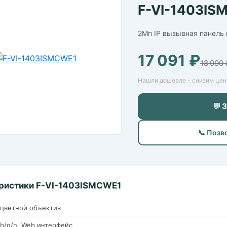
F-VI-1403IS
2Мп IP вызывная панель н
17 091 ₽
18 990 
Нашли дешевле - снизим цену
💬 
📞 Позв
ристики F-VI-1403ISMCWE1
цветной объектив
1b/g/n, Web интерфейс