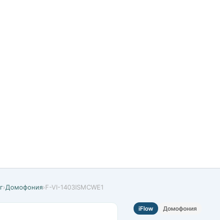
г
›
Домофония
›
F-VI-1403ISMCWE1
iFlow
Домофония