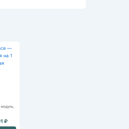
 модуль,
91 ₽