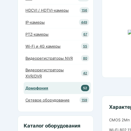
HDCVI / HDTVI-камеры
156
IP-камеры
449
PTZ-камеры
67
Wi-Fi и 4G камеры
55
Видеорегистраторы NVR
80
Видеорегистраторы
42
XVR/DVR
Домофония
52
Сетевое оборудование
159
Характе
CMOS 2Мп 
Каталог оборудования
Wi-Fi 802.1