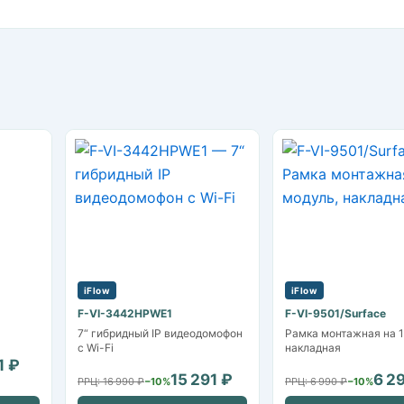
iFlow
iFlow
F-VI-3442HPWE1
F-VI-9501/Surface
7“ гибридный IP видеодомофон
Рамка монтажная на 1
с Wi-Fi
накладная
1 ₽
15 291 ₽
6 2
РРЦ: 16 990 ₽
−10%
РРЦ: 6 990 ₽
−10%