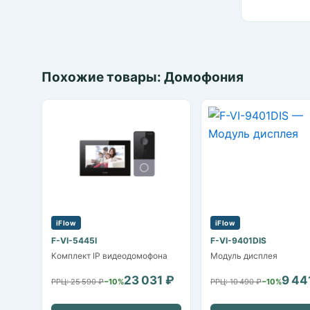
Похожие товары: Домофония
iFlow
iFlow
F-VI-5445I
F-VI-9401DIS
Комплект IP видеодомофона
Модуль дисплея
23 031 ₽
9 44
РРЦ: 25 590 ₽
−10%
РРЦ: 10 490 ₽
−10%