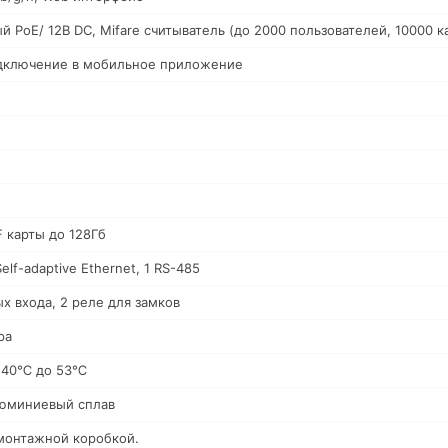
й PoE/ 12В DC, Mifare считыватель (до 2000 пользователей, 10000 к
дключение в мобильное приложение
F карты до 128Гб
lf-adaptive Ethernet, 1 RS-485
х входа, 2 реле для замков
ра
, -40℃ до 53℃
люминиевый сплав
монтажной коробкой.