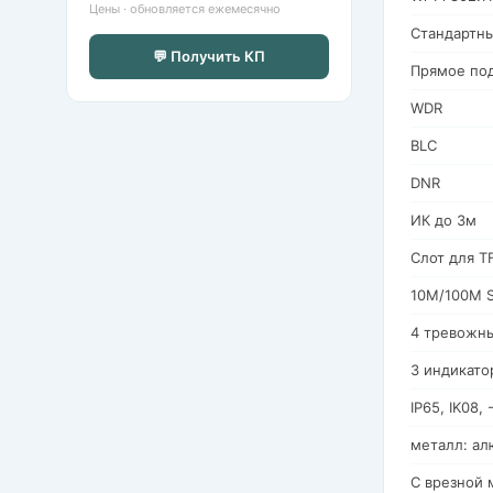
Цены · обновляется ежемесячно
Стандартны
💬 Получить КП
Прямое по
WDR
BLC
DNR
ИК до 3м
Слот для T
10M/100M Se
4 тревожны
3 индикато
IP65, IK08
металл: а
С врезной 