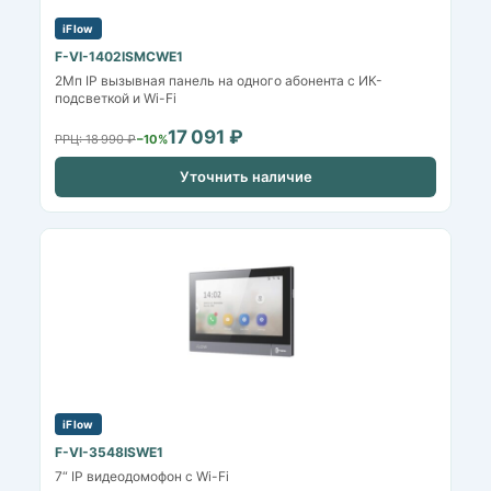
iFlow
F-VI-1402ISMCWE1
2Мп IP вызывная панель на одного абонента с ИК-
подсветкой и Wi-Fi
17 091 ₽
РРЦ: 18 990 ₽
−10%
Уточнить наличие
iFlow
F-VI-3548ISWE1
7“ IP видеодомофон с Wi-Fi