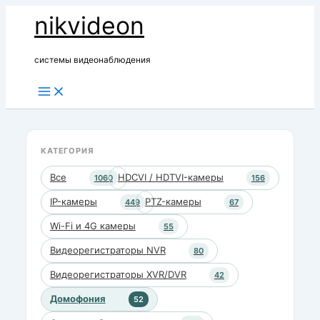
Перейти
nikvideon
к
содержимому
системы видеонаблюдения
КАТЕГОРИЯ
Все
HDCVI / HDTVI-камеры
1060
156
IP-камеры
PTZ-камеры
449
67
Wi-Fi и 4G камеры
55
Видеорегистраторы NVR
80
Видеорегистраторы XVR/DVR
42
Домофония
52