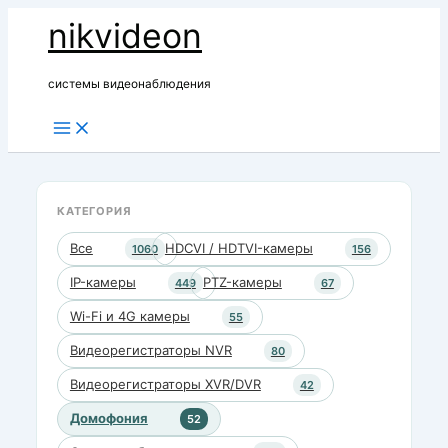
Перейти
nikvideon
к
содержимому
системы видеонаблюдения
КАТЕГОРИЯ
Все
HDCVI / HDTVI-камеры
1060
156
IP-камеры
PTZ-камеры
449
67
Wi-Fi и 4G камеры
55
Видеорегистраторы NVR
80
Видеорегистраторы XVR/DVR
42
Домофония
52