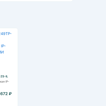
ZS-IL
ая IP-
 672 ₽