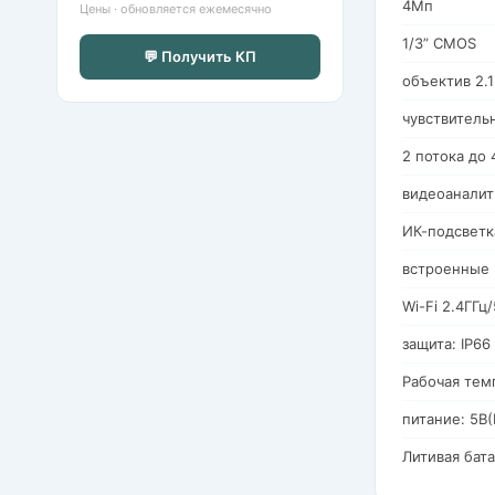
4Мп
Цены · обновляется ежемесячно
1/3” CMOS
💬 Получить КП
объектив 2.
чувствительн
2 потока до
видеоаналит
ИК-подсветк
встроенные 
Wi-Fi 2.4ГГц
защита: IP66
Рабочая темп
питание: 5В(
Литивая бата