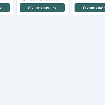
е
Уточнить наличие
Уточнить нал
IP-камеры
HDCVI / HDTVI-камеры
Видеорегистраторы NVR
Видеорегистраторы XVR/DVR