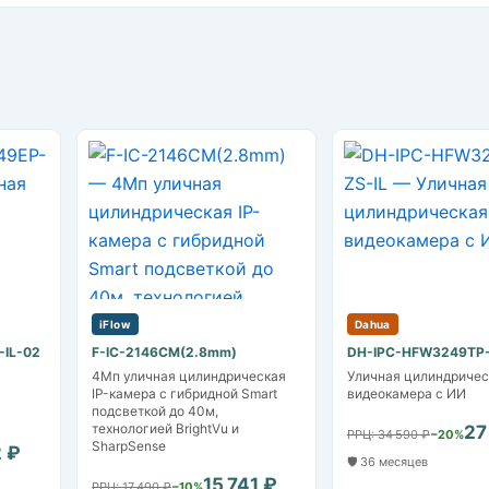
iFlow
Dahua
IL-02
F-IC-2146CM(2.8mm)
DH-IPC-HFW3249TP-
4Мп уличная цилиндрическая
Уличная цилиндрическ
IP-камера с гибридной Smart
видеокамера с ИИ
подсветкой до 40м,
технологией BrightVu и
27
РРЦ: 34 590 ₽
−20%
SharpSense
2 ₽
🛡️ 36 месяцев
15 741 ₽
РРЦ: 17 490 ₽
−10%