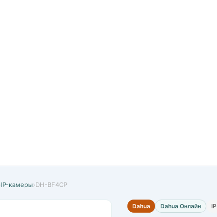
›
IP-камеры
›
DH-BF4CP
Dahua
Dahua Онлайн
I