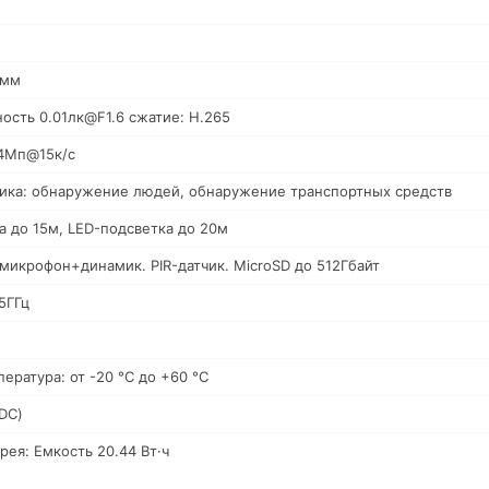
1мм
ость 0.01лк@F1.6 сжатие: H.265
 4Мп@15к/с
ика: обнаружение людей, обнаружение транспортных средств
а до 15м, LED-подсветка до 20м
микрофон+динамик. PIR-датчик. MicroSD до 512Гбайт
/5ГГц
ература: от -20 °C до +60 °C
DC)
рея: Емкость 20.44 Вт·ч