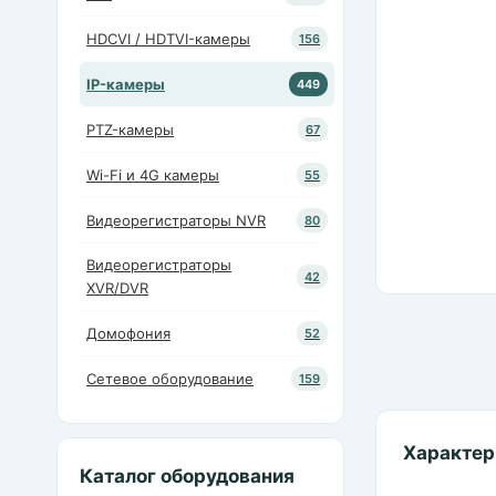
HDCVI / HDTVI-камеры
156
IP-камеры
449
PTZ-камеры
67
Wi-Fi и 4G камеры
55
Видеорегистраторы NVR
80
Видеорегистраторы
42
XVR/DVR
Домофония
52
Сетевое оборудование
159
Характер
Каталог оборудования