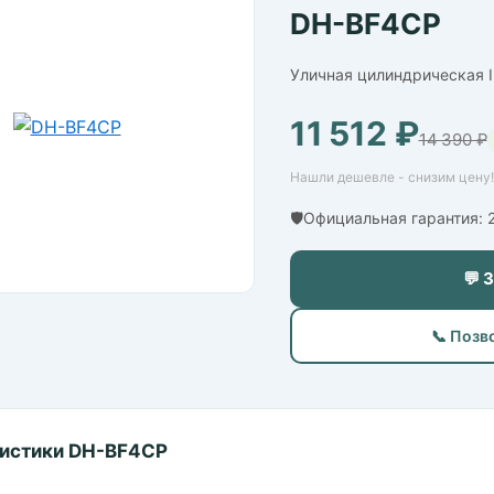
DH-BF4CP
Уличная цилиндрическая I
11 512 ₽
14 390 ₽
Нашли дешевле - снизим цену! 
🛡️Официальная гарантия: 
💬 
📞 Позв
истики DH-BF4CP