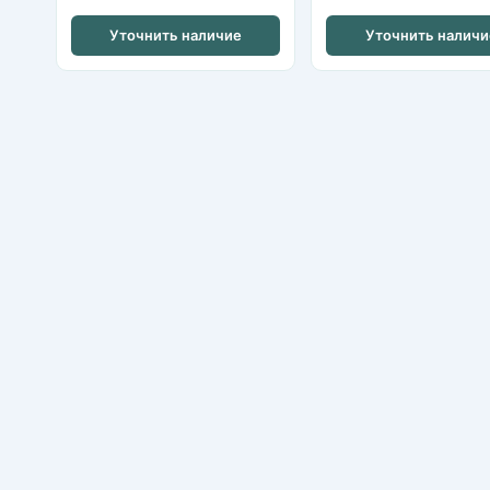
Уточнить наличие
Уточнить наличи
Nikvideon
Казань, ул. Аграрная д.2
+7 (843) 253-79-20
nikvideon@mail.ru