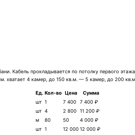
бани. Кабель прокладывается по потолку первого этаж
. хватает 4 камер, до 150 кв.м. — 5 камер, до 200 кв.м
Ед.
Кол-во
Цена
Сумма
шт
1
7 400
7 400 ₽
шт
4
2 800
11 200 ₽
м
80
50
4 000 ₽
шт
1
12 000
12 000 ₽