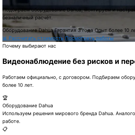
Подбираем оборудование Dahua, монтируем и настраив
безналичный расчёт.
Оборудование Dahua
Гарантия 3 года
Опыт более 10 л
📊 Рассчитать стоимость
Посмотреть работы
Почему выбирают нас
Видеонаблюдение
без рисков и пе
Работаем официально, с договором. Подбираем обору
более 10 лет.
🏆
Оборудование Dahua
Используем решения мирового бренда Dahua. Аналого
работе.
📋