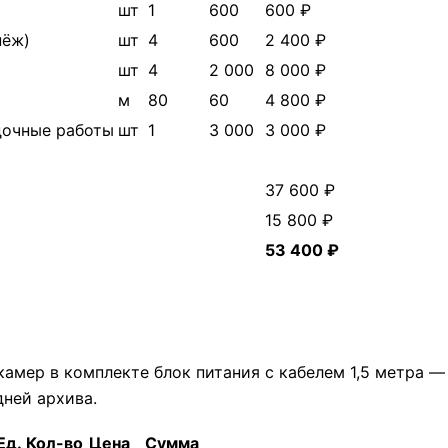
шт
1
600
600 ₽
пёж)
шт
4
600
2 400 ₽
шт
4
2 000
8 000 ₽
м
80
60
4 800 ₽
дочные работы
шт
1
3 000
3 000 ₽
37 600 ₽
15 800 ₽
53 400 ₽
 камер в комплекте блок питания с кабелем 1,5 метра 
дней архива.
Ед.
Кол-во
Цена
Сумма