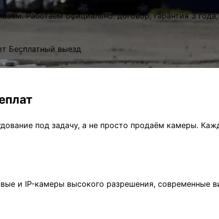
аем. Работаем официально: договор, гарантия 3 года,
ет
Бесплатный выезд
реплат
дование под задачу, а не просто продаём камеры. Ка
вые и IP-камеры высокого разрешения, современные 