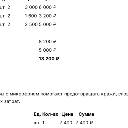
шт
2
3 000
6 000 ₽
шт
2
1 600
3 200 ₽
шт
2
2 500
5 000 ₽
8 200 ₽
5 000 ₽
13 200 ₽
еры с микрофоном помогают предотвращать кражи, сп
х затрат.
Ед.
Кол-во
Цена
Сумма
шт
1
7 400
7 400 ₽