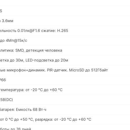
S
в 3.6мм
ельность 0.01лк@F1.6 сжатие: H.265
 до 4Мп@15к/с
литика: SMD, детекция человека
етка до 30м, LED-подсветка до 20м
ые микрофон+динамик. PIR-датчик. MicroSD до 512Гбайт
P66
температура: от -20 °C до +60 °C
 5В(DC)
батарея: Емкость 68 Вт·ч
от 0 °C до +50 °C, разрядка: от -20 °C до +60 °C
боты до 76 дней.