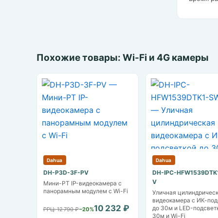
Похожие товары: Wi-Fi и 4G камеры
Dahua
Dahua
DH-P3D-3F-PV
DH-IPC-HFW1539DTK
V
Мини-PT IP-видеокамера с
панорамным модулем с Wi-Fi
Уличная цилиндрическ
видеокамера с ИК-под
10 232 ₽
до 30м и LED-подсвет
РРЦ: 12 790 ₽
−20%
30м и Wi-Fi