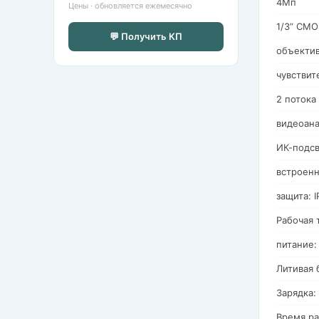
4Мп
Цены · обновляется ежемесячно
1/3” CMO
💬 Получить КП
объекти
чувствит
2 потока
видеоана
ИК-подсв
встроенн
защита: I
Рабочая 
питание:
Литивая 
Зарядка: 
Время ра