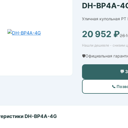
DH-BP4A-4
Уличная купольная PT
20 952 ₽
26 
Нашли дешевле - снизим це
🛡️Официальная гарант
💬 
📞 Позв
теристики DH-BP4A-4G