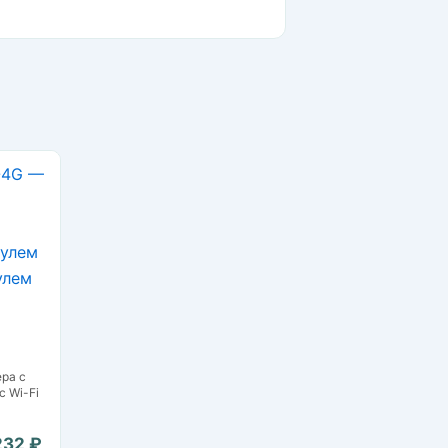
ра с
 Wi-Fi
232 ₽