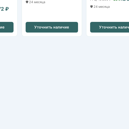
🛡️ 24 месяца
🛡️ 24 месяца
72 ₽
чие
Уточнить наличие
Уточнить нали
IP-камеры
HDCVI / HDTVI-камеры
Видеорегистраторы NVR