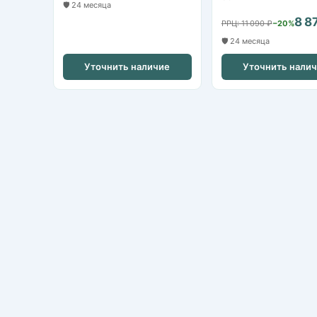
🛡️ 24 месяца
8 8
РРЦ: 11 090 ₽
−20%
🛡️ 24 месяца
Уточнить наличие
Уточнить нали
Nikvideon
Казань, ул. Аграрная д.2
+7 (843) 253-79-20