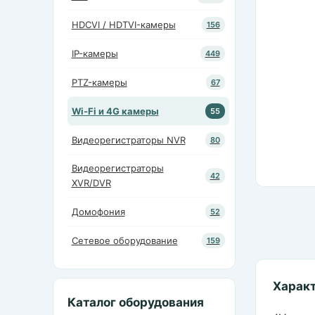
HDCVI / HDTVI-камеры
156
IP-камеры
449
PTZ-камеры
67
Wi-Fi и 4G камеры
55
Видеорегистраторы NVR
80
Видеорегистраторы
42
XVR/DVR
Домофония
52
Сетевое оборудование
159
Харак
Каталог оборудования