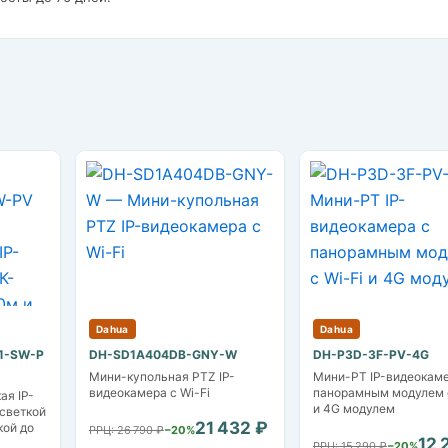
Dahua
Dahua
1-SW-P
DH-SD1A404DB-GNY-W
DH-P3D-3F-PV-4G
Мини-купольная PTZ IP-
Мини-PT IP-видеокаме
видеокамера с Wi-Fi
панорамным модулем с
ая IP-
и 4G модулем
светкой
21 432 ₽
кой до
РРЦ: 26 790 ₽
−20%
12 
РРЦ: 15 290 ₽
−20%