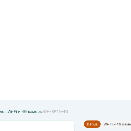
лог
›
Wi-Fi и 4G камеры
›
DH-BP4A-4G
Dahua
Wi-Fi и 4G кам