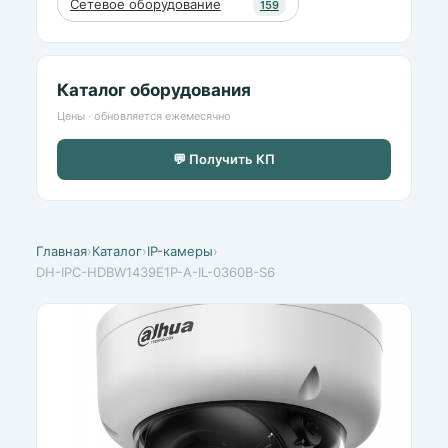
Сетевое оборудование
159
Каталог оборудования
Цены · обновляется ежемесячно
💬 Получить КП
Главная
›
Каталог
›
IP-камеры
›
DH-IPC-HDBW1439E1P-A-IL-0360B-S6