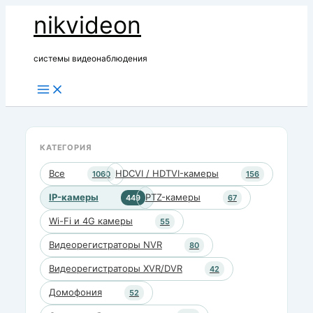
Перейти
nikvideon
к
содержимому
системы видеонаблюдения
КАТЕГОРИЯ
Все
HDCVI / HDTVI-камеры
1060
156
IP-камеры
PTZ-камеры
449
67
Wi-Fi и 4G камеры
55
Видеорегистраторы NVR
80
Видеорегистраторы XVR/DVR
42
Домофония
52