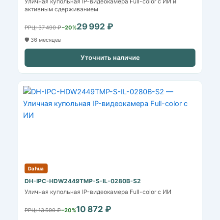
Уличная купольная IP-видеокамера Full-color с ИИ и
активным сдерживанием
29 992 ₽
РРЦ: 37 490 ₽
−20%
🛡️ 36 месяцев
Уточнить наличие
Dahua
DH-IPC-HDW2449TMP-S-IL-0280B-S2
Уличная купольная IP-видеокамера Full-color с ИИ
10 872 ₽
РРЦ: 13 590 ₽
−20%