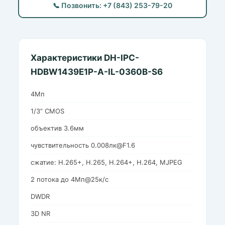
📞 Позвонить: +7 (843) 253-79-20
Характеристики DH-IPC-
HDBW1439E1P-A-IL-0360B-S6
4Мп
1/3” CMOS
объектив 3.6мм
чувствительность 0.008лк@F1.6
сжатие: H.265+, H.265, H.264+, H.264, MJPEG
2 потока до 4Мп@25к/с
DWDR
3D NR