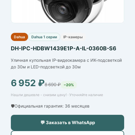
Dahua
Dahua 1 серии
IP-камеры
DH-IPC-HDBW1439E1P-A-IL-0360B-S6
Уличная купольная IP-видеокамера с ИК-подсветкой
до 30м и LED-подсветкой до 30м
6 952 ₽
8 690 ₽
−20%
Нашли дешевле - снизим цену! · Уточняйте наличие
🛡️Официальная гарантия: 36 месяцев
💬 Заказать в WhatsApp