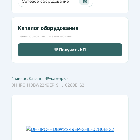
Сетевое оборудование
159
Каталог оборудования
Цены · обновляется ежемесячно
💬 Получить КП
Главная
›
Каталог
›
IP-камеры
›
DH-IPC-HDBW2249EP-S-IL-0280B-S2