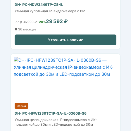
DH-IPC-HDW3449TP-ZS-IL
Уличная купольная IP-видеокамера с ИИ
29 592 ₽
РРЦ: 36 990 ₽
−20%
🛡️ 36 месяцев
Уточнить наличие
Dahua
DH-IPC-HFW1239TC1P-SA-IL-0360B-S6
Уличная цилиндрическая IP-видеокамера с ИК-
подсветкой до 30м и LED-подсветкой до 30м