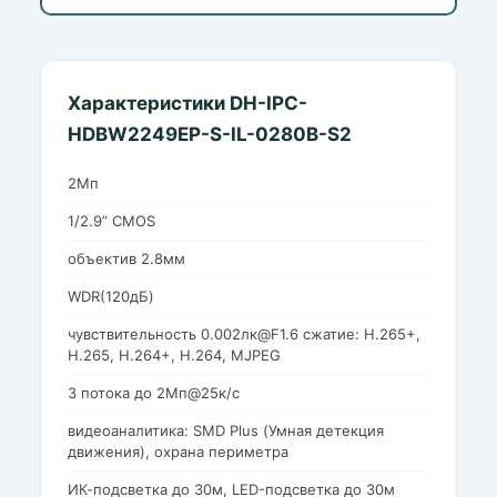
Характеристики DH-IPC-
HDBW2249EP-S-IL-0280B-S2
2Мп
1/2.9” CMOS
объектив 2.8мм
WDR(120дБ)
чувствительность 0.002лк@F1.6 сжатие: H.265+,
H.265, H.264+, H.264, MJPEG
3 потока до 2Мп@25к/с
видеоаналитика: SMD Plus (Умная детекция
движения), охрана периметра
ИК-подсветка до 30м, LED-подсветка до 30м