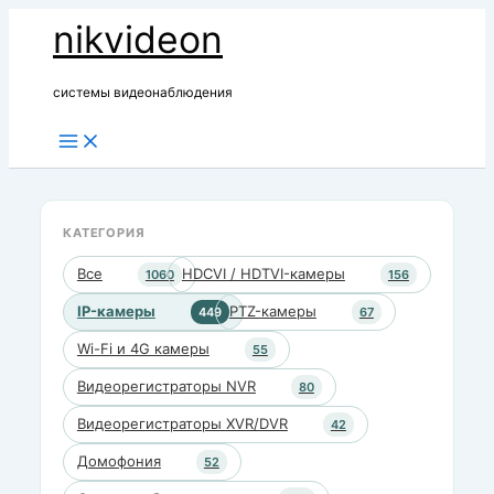
Перейти
nikvideon
к
содержимому
системы видеонаблюдения
КАТЕГОРИЯ
Все
HDCVI / HDTVI-камеры
1060
156
IP-камеры
PTZ-камеры
449
67
Wi-Fi и 4G камеры
55
Видеорегистраторы NVR
80
Видеорегистраторы XVR/DVR
42
Домофония
52