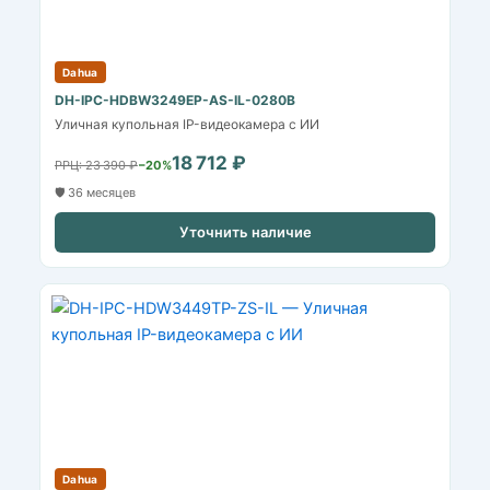
Dahua
DH-IPC-HDBW3249EP-AS-IL-0280B
Уличная купольная IP-видеокамера с ИИ
18 712 ₽
РРЦ: 23 390 ₽
−20%
🛡️ 36 месяцев
Уточнить наличие
Dahua