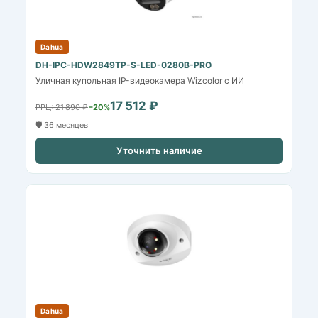
Dahua
DH-IPC-HDW2849TP-S-LED-0280B-PRO
Уличная купольная IP-видеокамера Wizcolor с ИИ
17 512 ₽
РРЦ: 21 890 ₽
−20%
🛡️ 36 месяцев
Уточнить наличие
Dahua