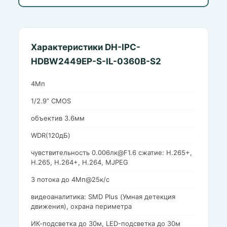
Характеристики DH-IPC-
HDBW2449EP-S-IL-0360B-S2
4Мп
1/2.9” CMOS
объектив 3.6мм
WDR(120дБ)
чувствительность 0.006лк@F1.6 сжатие: H.265+,
H.265, H.264+, H.264, MJPEG
3 потока до 4Мп@25к/с
видеоаналитика: SMD Plus (Умная детекция
движения), охрана периметра
ИК-подсветка до 30м, LED-подсветка до 30м