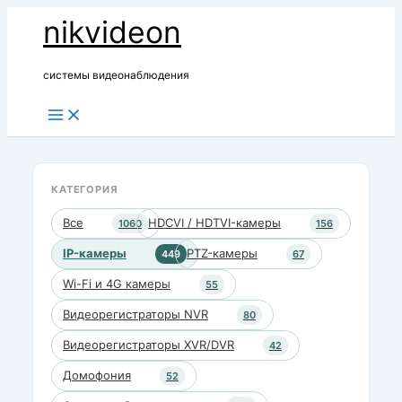
Перейти
nikvideon
к
содержимому
системы видеонаблюдения
КАТЕГОРИЯ
Все
HDCVI / HDTVI-камеры
1060
156
IP-камеры
PTZ-камеры
449
67
Wi-Fi и 4G камеры
55
Видеорегистраторы NVR
80
Видеорегистраторы XVR/DVR
42
Домофония
52