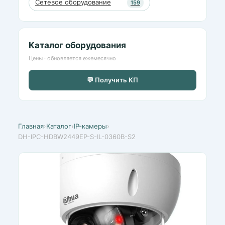
Сетевое оборудование
159
Каталог оборудования
Цены · обновляется ежемесячно
💬 Получить КП
Главная
›
Каталог
›
IP-камеры
›
DH-IPC-HDBW2449EP-S-IL-0360B-S2