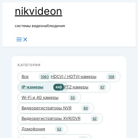
Перейти
nikvideon
к
содержимому
системы видеонаблюдения
КАТЕГОРИЯ
Все
HDCVI / HDTVI-камеры
1060
156
IP-камеры
PTZ-камеры
449
67
Wi-Fi и 4G камеры
55
Видеорегистраторы NVR
80
Видеорегистраторы XVR/DVR
42
Домофония
52