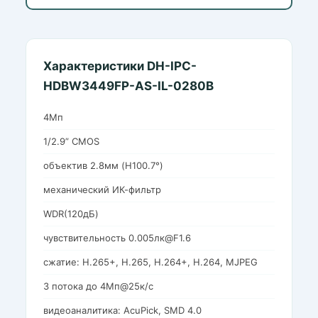
Характеристики DH-IPC-
HDBW3449FP-AS-IL-0280B
4Мп
1/2.9” CMOS
объектив 2.8мм (H100.7°)
механический ИК-фильтр
WDR(120дБ)
чувствительность 0.005лк@F1.6
сжатие: H.265+, H.265, H.264+, H.264, MJPEG
3 потока до 4Мп@25к/с
видеоаналитика: AcuPick, SMD 4.0