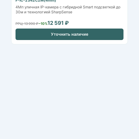
F-IC-2342C2M(4mm)
4Мп уличная IP-камера с гибридной Smart подсветкой до
30м и технологией SharpSense
12 591 ₽
РРЦ: 13 990 ₽
−10%
Уточнить наличие