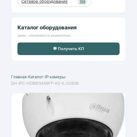
Сетевое оборудование
159
Каталог оборудования
Цены · обновляется ежемесячно
💬 Получить КП
Главная
›
Каталог
›
IP-камеры
›
DH-IPC-HDBW3449FP-AS-IL-0280B