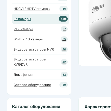
HDCVI / HDTVI-камеры
156
IP-камеры
449
PTZ-камеры
67
Wi-Fi и 4G камеры
55
Видеорегистраторы NVR
80
Видеорегистраторы
42
XVR/DVR
Домофония
52
Сетевое оборудование
159
Каталог оборудования
Характерис