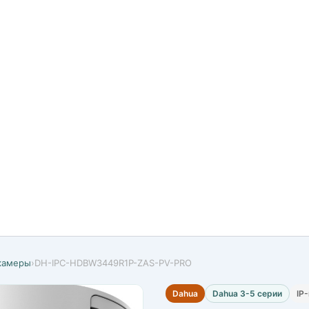
-камеры
›
DH-IPC-HDBW3449R1P-ZAS-PV-PRO
Dahua
Dahua 3-5 серии
IP