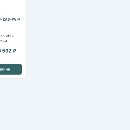
P-ZAS-PV-P
P-
r с ИИ и
нием
5 592 ₽
личие