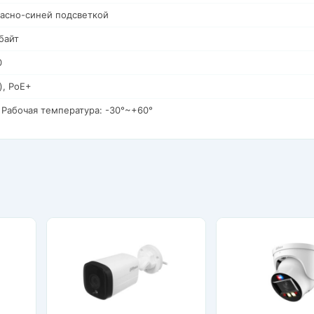
расно-синей подсветкой
байт
0
), PoE+
 Рабочая температура: -30°~+60°