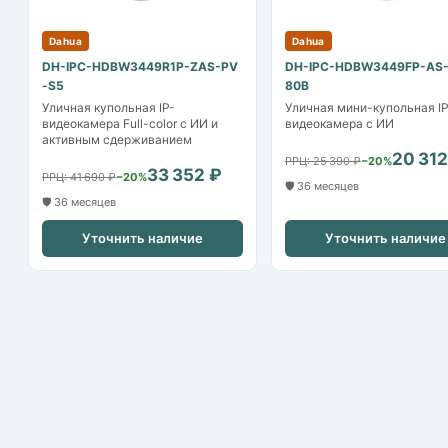
Dahua
Dahua
DH-IPC-HDBW3449R1P-ZAS-PV
DH-IPC-HDBW3449FP-AS-
-S5
80B
Уличная купольная IP-
Уличная мини-купольная IP
видеокамера Full-color с ИИ и
видеокамера с ИИ
активным сдерживанием
20 312
РРЦ: 25 390 ₽
−20%
33 352 ₽
РРЦ: 41 690 ₽
−20%
🛡️ 36 месяцев
🛡️ 36 месяцев
Уточнить наличие
Уточнить наличие