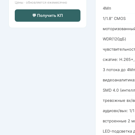
Цены · обновляется ежемесячно
4Мп
💬 Получить КП
1/1.8” CMOS
моторизованный
WDR(120дБ)
чувствительнос
сжатие: H.265+,
3 потока до 4М
видеоаналитика:
SMD 4.0 (интел
тревожные вх/вы
аудиовх/вых: 1/1
встроенные 2 м
LED-подсветка 