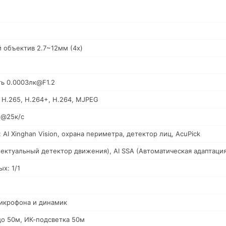
 объектив 2.7~12мм (4x)
ть 0.0003лк@F1.2
 H.265, H.264+, H.264, MJPEG
п@25к/с
 AI Xinghan Vision, охрана периметра, детектор лиц, AcuPick
лектуальный детектор движения), AI SSA (Автоматическая адаптаци
х: 1/1
икрофона и динамик
до 50м, ИК-подсветка 50м