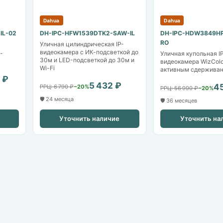
Dahua
Dahua
IL-02
DH-IPC-HFW1539DTK2-SAW-IL
DH-IPC-HDW3849H
RO
Уличная цилиндрическая IP-
видеокамера с ИК-подсветкой до
-
Уличная купольная I
30м и LED-подсветкой до 30м и
видеокамера WizColo
Wi-Fi
активным сдержива
 ₽
5 432 ₽
4
РРЦ: 6 790 ₽
−20%
РРЦ: 56 990 ₽
−20%
🛡️ 24 месяца
🛡️ 36 месяцев
Уточнить наличие
Уточнить на