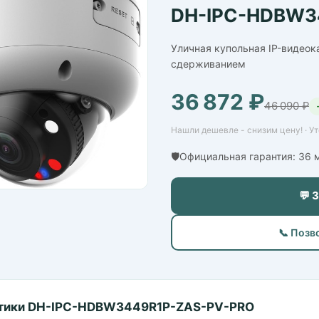
DH-IPC-HDBW3
Уличная купольная IP-видеок
сдерживанием
36 872 ₽
46 090 ₽
Нашли дешевле - снизим цену! · У
🛡️Официальная гарантия: 36
💬 
📞 Позв
тики DH-IPC-HDBW3449R1P-ZAS-PV-PRO