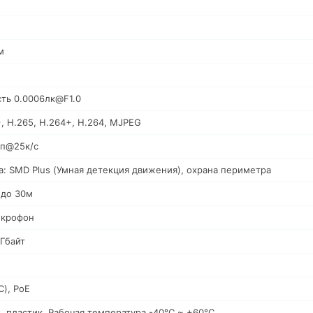
м
сть 0.0006лк@F1.0
, H.265, H.264+, H.264, MJPEG
Мп@25к/с
а: SMD Plus (Умная детекция движения), охрана периметра
 до 30м
икрофон
6Гбайт
C), PoE
, пластик. Рабочая температура -40°C ~ +60°C.