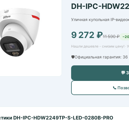
DH-IPC-HDW22
Уличная купольная IP-видео
9 272 ₽
11 590 ₽
−2
Нашли дешевле - снизим цену! · 
🛡️Официальная гарантия: 3
💬 
📞 Позв
стики DH-IPC-HDW2249TP-S-LED-0280B-PRO