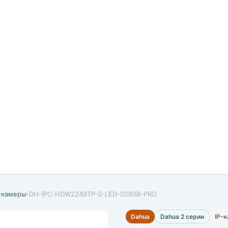
P-камеры
›
DH-IPC-HDW2249TP-S-LED-0280B-PRO
Dahua
Dahua 2 серии
IP-