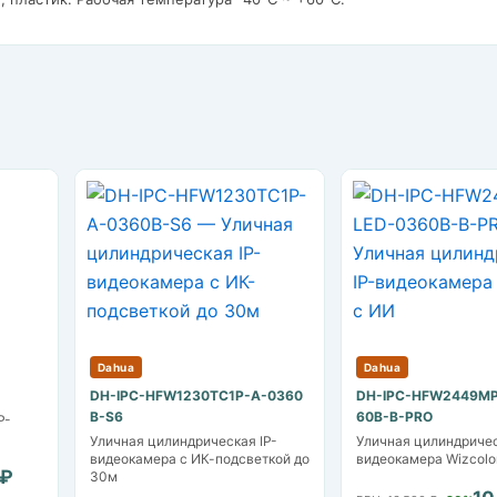
Dahua
Dahua
DH-IPC-HFW1230TC1P-A-0360
DH-IPC-HFW2449MP
B-S6
60B-B-PRO
P-
Уличная цилиндрическая IP-
Уличная цилиндричес
видеокамера с ИК-подсветкой до
видеокамера Wizcolo
 ₽
30м