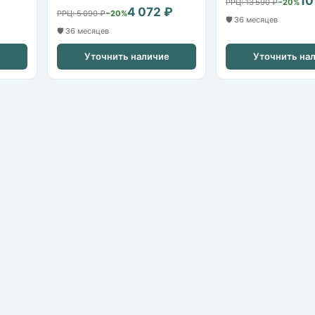
10
РРЦ: 13 590 ₽
−20%
4 072 ₽
РРЦ: 5 090 ₽
−20%
🛡️ 36 месяцев
🛡️ 36 месяцев
е
Уточнить наличие
Уточнить на
IP-камеры
HDCVI / HDTVI-камеры
Видеорегистраторы NVR