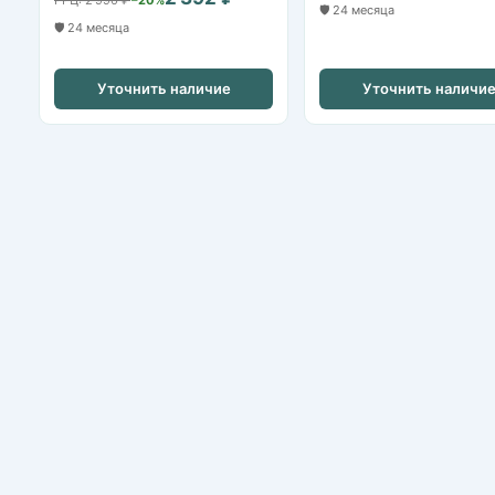
РРЦ: 2 990 ₽
−20%
🛡️ 24 месяца
🛡️ 24 месяца
Уточнить наличие
Уточнить наличи
Nikvideon
Казань, ул. Аграрная д.2
+7 (843) 253-79-20