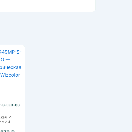
-S-LED-03
кая IP-
r с ИИ