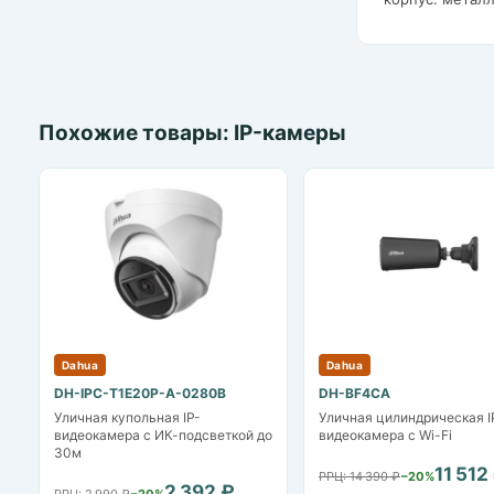
Похожие товары: IP-камеры
Dahua
Dahua
DH-IPC-T1E20P-A-0280B
DH-BF4CA
Уличная купольная IP-
Уличная цилиндрическая I
видеокамера с ИК-подсветкой до
видеокамера с Wi-Fi
30м
11 512
РРЦ: 14 390 ₽
−20%
2 392 ₽