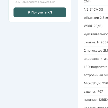
2Мп
Цены · обновляется ежемесячно
1/2.9” CMOS
💬 Получить КП
объектив 2.8м
WDR(120дБ)
чувствительно
сжатие: H.265+
2 потока до 2
видеоаналитик
LED-подсветка
встроенный м
MicroSD до 25
защита: IP67
питание: 12В(D
корпус: металл