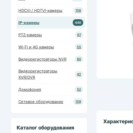
HDCVI / HDTVI-камеры
156
IP-камеры
449
PTZ-камеры
67
Wi-Fi и 4G камеры
55
Видеорегистраторы NVR
80
Видеорегистраторы
42
XVR/DVR
Домофония
52
Сетевое оборудование
159
Характери
Каталог оборудования