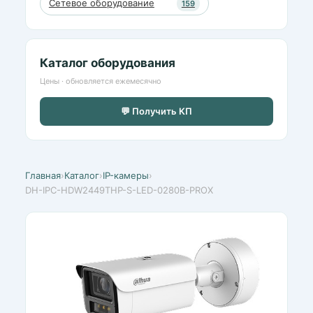
Сетевое оборудование
159
Каталог оборудования
Цены · обновляется ежемесячно
💬 Получить КП
Главная
›
Каталог
›
IP-камеры
›
DH-IPC-HDW2449THP-S-LED-0280B-PROX