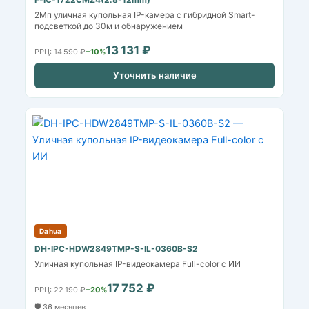
2Мп уличная купольная IP-камера с гибридной Smart-
подсветкой до 30м и обнаружением
13 131 ₽
РРЦ: 14 590 ₽
−10%
Уточнить наличие
Dahua
DH-IPC-HDW2849TMP-S-IL-0360B-S2
Уличная купольная IP-видеокамера Full-color с ИИ
17 752 ₽
РРЦ: 22 190 ₽
−20%
🛡️ 36 месяцев