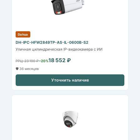
Dahua
DH-IPC-HFW2849TP-AS-IL-0600B-S2
Уличная цилиндрическая IP-видеокамера с ИИ
18 552 ₽
РРЦ: 23 190 ₽
−20%
🛡️ 36 месяцев
Уточнить наличие