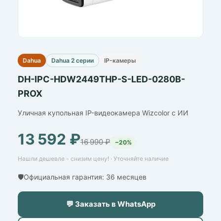
Dahua
Dahua 2 серии
IP-камеры
DH-IPC-HDW2449THP-S-LED-0280B-
PROX
Уличная купольная IP-видеокамера Wizcolor с ИИ
13 592 ₽
16 990 ₽
−20%
Нашли дешевле - снизим цену! · Уточняйте наличие
🛡️Официальная гарантия: 36 месяцев
💬 Заказать в WhatsApp