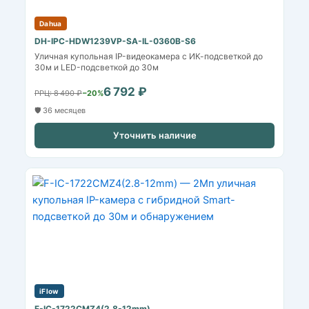
Dahua
DH-IPC-HDW1239VP-SA-IL-0360B-S6
Уличная купольная IP-видеокамера с ИК-подсветкой до
30м и LED-подсветкой до 30м
6 792 ₽
РРЦ: 8 490 ₽
−20%
🛡️ 36 месяцев
Уточнить наличие
iFlow
F-IC-1722CMZ4(2.8-12mm)