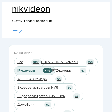
Перейти
nikvideon
к
содержимому
системы видеонаблюдения
КАТЕГОРИЯ
Все
HDCVI / HDTVI-камеры
1060
156
IP-камеры
PTZ-камеры
449
67
Wi-Fi и 4G камеры
55
Видеорегистраторы NVR
80
Видеорегистраторы XVR/DVR
42
Домофония
52