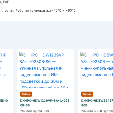
), PoE
 пластик. Рабочая температура -40°C ~ +60°C.
Dahua
Dahua
ED-0
DH-IPC-HDW1239VP-SA-IL-028
DH-IPC-HDBW2249F
0B-S6
80B
Уличная купольная IP-
Уличная мини-куполь