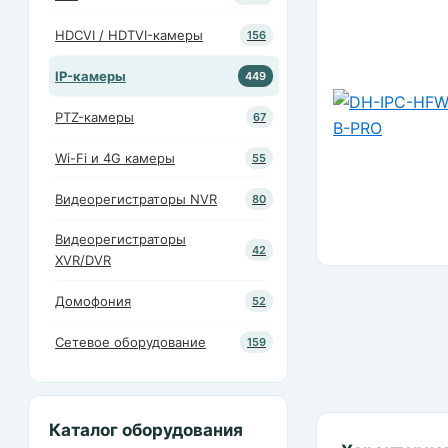
HDCVI / HDTVI-камеры
156
IP-камеры
449
PTZ-камеры
67
Wi-Fi и 4G камеры
55
Видеорегистраторы NVR
80
Видеорегистраторы
42
XVR/DVR
Домофония
52
Сетевое оборудование
159
Каталог оборудования