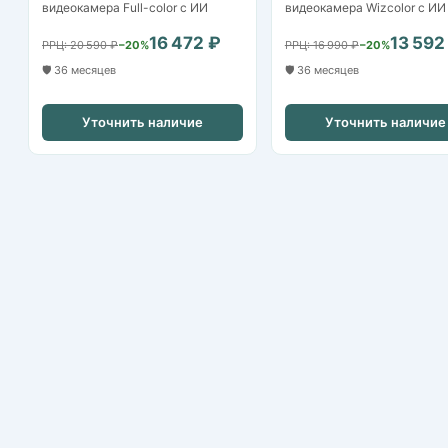
видеокамера Full-color с ИИ
видеокамера Wizcolor с ИИ
16 472 ₽
13 592
РРЦ: 20 590 ₽
−20%
РРЦ: 16 990 ₽
−20%
🛡️ 36 месяцев
🛡️ 36 месяцев
Уточнить наличие
Уточнить наличие
Nikvideon
Казань, ул. Аграрная д.2