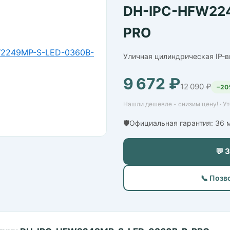
DH-IPC-HFW22
PRO
Уличная цилиндрическая IP-в
9 672 ₽
12 090 ₽
−20
Нашли дешевле - снизим цену! · У
🛡️Официальная гарантия: 36
💬 
📞 Позв