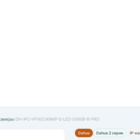
-камеры
›
DH-IPC-HFW2249MP-S-LED-0360B-B-PRO
Dahua
Dahua 2 серии
IP-к