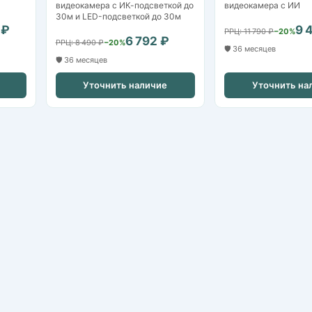
видеокамера с ИК-подсветкой до
видеокамера с ИИ
30м и LED-подсветкой до 30м
 ₽
9 
РРЦ: 11 790 ₽
−20%
6 792 ₽
РРЦ: 8 490 ₽
−20%
🛡️ 36 месяцев
🛡️ 36 месяцев
Уточнить наличие
Уточнить на
IP-камеры
HDCVI / HDTVI-камеры