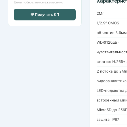
Характерис
Цены · обновляется ежемесячно
2Мп
💬 Получить КП
1/2.9” CMOS
объектив 3.6мм
WDR(120дБ)
чувствительнос
сжатие: H.265+,
2 потока до 2М
видеоаналитика
LED-подсветка 
встроенный ми
MicroSD до 256
защита: IP67