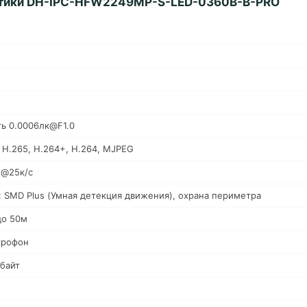
тики DH-IPC-HFW2249MP-S-LED-0360B-B-PRO
ть 0.0006лк@F1.0
 H.265, H.264+, H.264, MJPEG
п@25к/с
: SMD Plus (Умная детекция движения), охрана периметра
до 50м
крофон
Гбайт