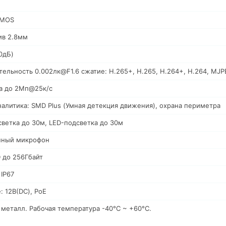
CMOS
ив 2.8мм
0дБ)
тельность 0.002лк@F1.6 сжатие: H.265+, H.265, H.264+, H.264, MJ
ка до 2Мп@25к/с
алитика: SMD Plus (Умная детекция движения), охрана периметра
ветка до 30м, LED-подсветка до 30м
нный микрофон
 до 256Гбайт
 IP67
: 12В(DC), PoE
 металл. Рабочая температура -40°C ~ +60°C.