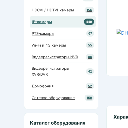
HDCVI / HDTVI-камеры
156
IP-камеры
449
PTZ-камеры
67
Wi-Fi и 4G камеры
55
Видеорегистраторы NVR
80
Видеорегистраторы
42
XVR/DVR
Домофония
52
Сетевое оборудование
159
Хара
Каталог оборудования