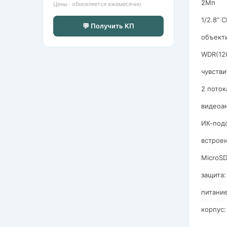
2Мп
Цены · обновляется ежемесячно
1/2.8” 
💬 Получить КП
объект
WDR(12
чувстви
2 пото
видеоан
ИК-подс
встрое
MicroSD
защита:
питание
корпус: