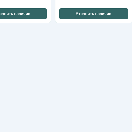
очнить наличие
Уточнить наличие
IP-камеры
HDCVI / HDTVI-камеры
Видеорегистраторы NVR
Видеорегистраторы XVR/DVR