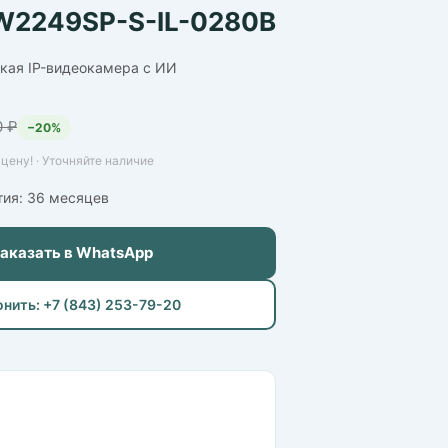
W2249SP-S-IL-0280B
кая IP-видеокамера с ИИ
0 ₽
−20%
цену! · Уточняйте наличие
тия: 36 месяцев
Заказать в WhatsApp
онить: +7 (843) 253-79-20