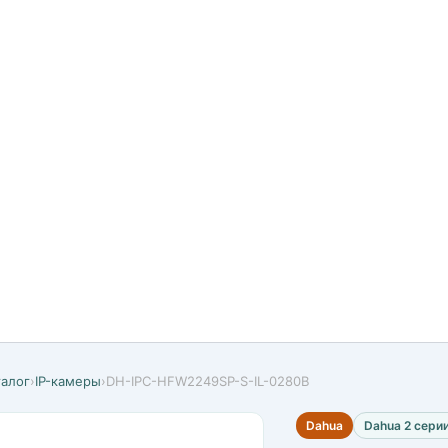
талог
›
IP-камеры
›
DH-IPC-HFW2249SP-S-IL-0280B
Dahua
Dahua 2 сери