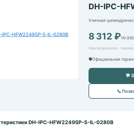
DH-IPC-HF
Уличная цилиндричес
8 312 ₽
10 39
Нашли дешевле - снизим 
🛡️Официальная гаран
💬 
📞 Позв
ктеристики DH-IPC-HFW2249SP-S-IL-0280B