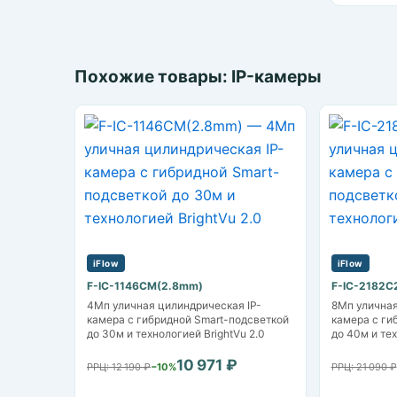
Похожие товары: IP-камеры
iFlow
iFlow
F-IC-1146CM(2.8mm)
F-IC-2182
4Мп уличная цилиндрическая IP-
8Мп уличная
камера с гибридной Smart-подсветкой
камера с ги
до 30м и технологией BrightVu 2.0
до 40м и те
10 971 ₽
РРЦ: 12 190 ₽
−10%
РРЦ: 21 090 ₽