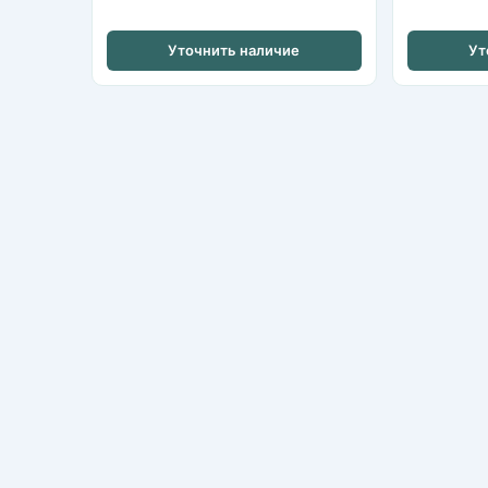
Уточнить наличие
Ут
Nikvideon
Казань, ул. Аграрная д.2
+7 (843) 253-79-20
nikvideon@mail.ru