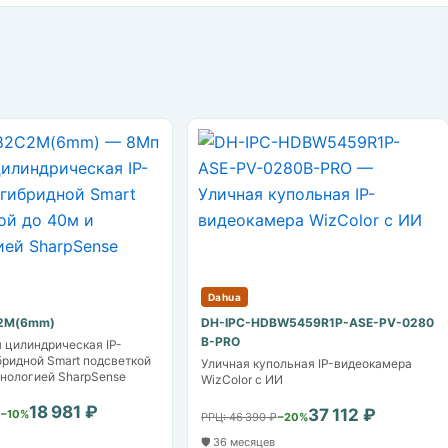
Dahua
C2M(6mm)
DH-IPC-HDBW5459R1P-ASE-PV-0280
B-PRO
 цилиндрическая IP-
бридной Smart подсветкой
Уличная купольная IP-видеокамера
хнологией SharpSense
WizColor с ИИ
18 981 ₽
37 112 ₽
−10%
РРЦ: 46 390 ₽
−20%
🛡️ 36 месяцев