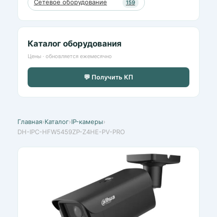
Сетевое оборудование
159
Каталог оборудования
Цены · обновляется ежемесячно
💬 Получить КП
Главная
›
Каталог
›
IP-камеры
›
DH-IPC-HFW5459ZP-Z4HE-PV-PRO