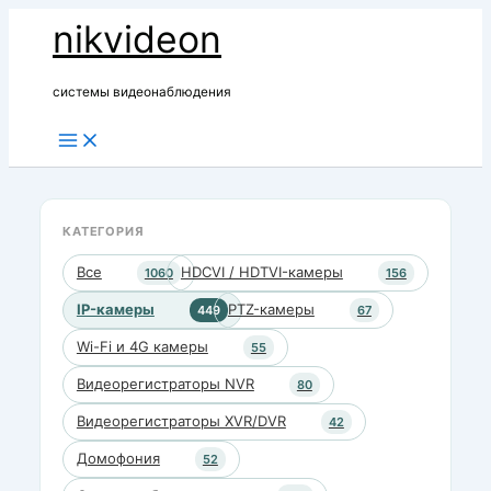
Перейти
nikvideon
к
содержимому
системы видеонаблюдения
КАТЕГОРИЯ
Все
HDCVI / HDTVI-камеры
1060
156
IP-камеры
PTZ-камеры
449
67
Wi-Fi и 4G камеры
55
Видеорегистраторы NVR
80
Видеорегистраторы XVR/DVR
42
Домофония
52