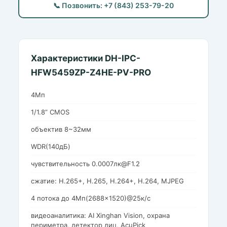
📞 Позвонить: +7 (843) 253-79-20
Характеристики DH-IPC-
HFW5459ZP-Z4HE-PV-PRO
4Мп
1/1.8” CMOS
объектив 8~32мм
WDR(140дБ)
чувствительность 0.0007лк@F1.2
сжатие: H.265+, H.265, H.264+, H.264, MJPEG
4 потока до 4Мп(2688×1520)@25к/с
видеоаналитика: AI Xinghan Vision, охрана
периметра, детектор лиц, AcuPick