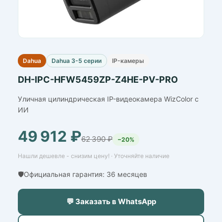
Dahua
Dahua 3-5 серии
IP-камеры
DH-IPC-HFW5459ZP-Z4HE-PV-PRO
Уличная цилиндрическая IP-видеокамера WizColor с
ИИ
49 912 ₽
62 390 ₽
−20%
Нашли дешевле - снизим цену! · Уточняйте наличие
🛡️Официальная гарантия: 36 месяцев
💬 Заказать в WhatsApp