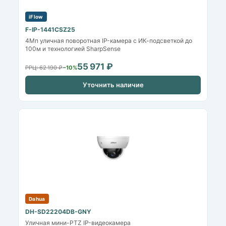
iFlow
F-IP-1441CSZ25
4Мп уличная поворотная IP-камера с ИК-подсветкой до
100м и технологией SharpSense
55 971 ₽
РРЦ: 62 190 ₽
−10%
Уточнить наличие
Dahua
DH-SD22204DB-GNY
Уличная мини-PTZ IP-видеокамера