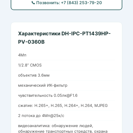
📞 Позвонить: +7 (843) 253-79-20
Характеристики DH-IPC-PT1439HP-
PV-0360B
4Мп
1/2.8” CMOS
объектив 3.6мм
механический ИК-фильтр
чувствительность 0.05лк@F1.6
сжатие: H.265+, H.265, H.264+, H.264, MJPEG
2 потока до 4Мп@25к/с
видеоаналитика: обнаружение людей,
обнаружение транспортных стредств, охрана