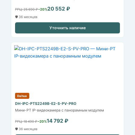
20 552 ₽
РРЦ: 25 690 ₽
−20%
🛡️ 36 месяцев
Уточнить наличие
Dahua
DH-IPC-PTS2249B-E2-S-PV-PRO
Мини-PT IP-видеокамера с панорамным модулем
14 792 ₽
РРЦ: 18 490 ₽
−20%
🛡️ 36 месяцев