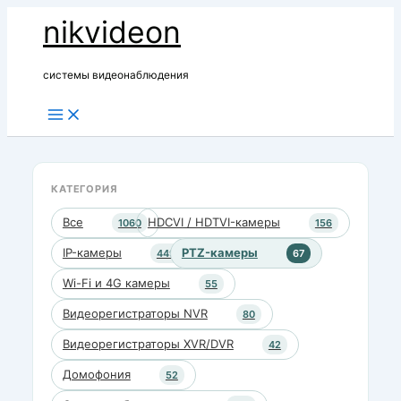
Перейти
nikvideon
к
содержимому
системы видеонаблюдения
КАТЕГОРИЯ
Все
HDCVI / HDTVI-камеры
1060
156
IP-камеры
PTZ-камеры
449
67
Wi-Fi и 4G камеры
55
Видеорегистраторы NVR
80
Видеорегистраторы XVR/DVR
42
Домофония
52