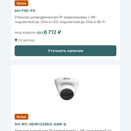
Dahua
DH-F5D-PV
Уличная цилиндрическая IP-видеокамера с ИК-
подсветкой до 30м и LED-подсветкой до 30м и Wi-Fi
6 712 ₽
РРЦ: 8 390 ₽
−20%
🛡️ 24 месяца
Уточнить наличие
Dahua
DH-IPC-HDW1339DA-SAW-IL
Уличная купольная IP-видеокамера с ИК-подсветкой до