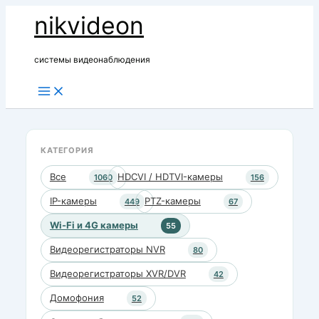
Перейти
nikvideon
к
содержимому
системы видеонаблюдения
КАТЕГОРИЯ
Все
HDCVI / HDTVI-камеры
1060
156
IP-камеры
PTZ-камеры
449
67
Wi-Fi и 4G камеры
55
Видеорегистраторы NVR
80
Видеорегистраторы XVR/DVR
42
Домофония
52