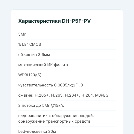
Характеристики DH-P5F-PV
5Мп
1/1.8” CMOS
объектив 3.6мм
механический ИК-фильтр
WDR(120дБ)
чувствительность 0.0005лк@F1.0
сжатие: H.265+, H.265, H.264+, H.264, MJPEG
2 потока до 5Мп@15к/с
видеоаналитика: обнаружение людей,
обнаружение транспортных средств
Led-подсветка 30м