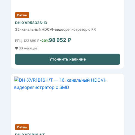
Dahua
DH-XVR5832S-I3
32-канальный HDCVI-видеорегистратор с FR
98 952 ₽
РРЦ: 123 690 ₽
−20%
🛡️ 60 месяцев
Уточнить наличие
Dahua
DH-XVR1B16-I/T