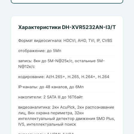
Характеристики DH-XVR5232AN-I3/T
Формат видеосигнала: HDCVI, AHD, TVI, IP, CVBS
отображение: до 5Мп
запись: 8кн до 5M-N@25к/с, остальные 5M-
N@12к/с
кодирование: AI/H.265+, H.265, H.264+, H.264
IP-каналы: до 48 каналов, до 6Мп
накопители: 2 SATA III до 16Тбайт
видеоаналитика: 2кн AcuPick, 2кн распознавание
лиц, 8кн охрана периметра, 32кн
интеллектуальный детектор движения SMD Plus,
IVS, интеллектуальный поиск