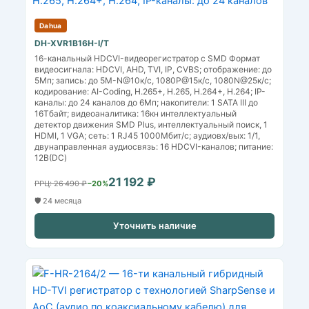
Dahua
DH-XVR1B16H-I/T
16-канальный HDCVI-видеорегистратор c SMD Формат
видеосигнала: HDCVI, AHD, TVI, IP, CVBS; отображение: до
5Мп; запись: до 5M-N@10к/с, 1080P@15к/с, 1080N@25к/с;
кодирование: AI-Coding, H.265+, H.265, H.264+, H.264; IP-
каналы: до 24 каналов до 6Мп; накопители: 1 SATA III до
16Тбайт; видеоаналитика: 16кн интеллектуальный
детектор движения SMD Plus, интеллектуальный поиск, 1
HDMI, 1 VGA; сеть: 1 RJ45 1000Мбит/с; аудиовх/вых: 1/1,
двунаправленная аудиосвязь: 16 HDCVI-каналов; питание:
12В(DC)
21 192 ₽
РРЦ: 26 490 ₽
−20%
🛡️ 24 месяца
Уточнить наличие