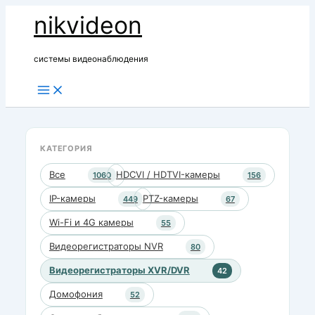
Перейти
nikvideon
к
содержимому
системы видеонаблюдения
КАТЕГОРИЯ
Все
HDCVI / HDTVI-камеры
1060
156
IP-камеры
PTZ-камеры
449
67
Wi-Fi и 4G камеры
55
Видеорегистраторы NVR
80
Видеорегистраторы XVR/DVR
42
Домофония
52