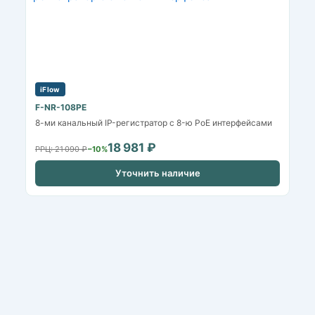
iFlow
F-NR-108PE
8-ми канальный IP-регистратор c 8-ю PoE интерфейсами
18 981 ₽
РРЦ: 21 090 ₽
−10%
Уточнить наличие