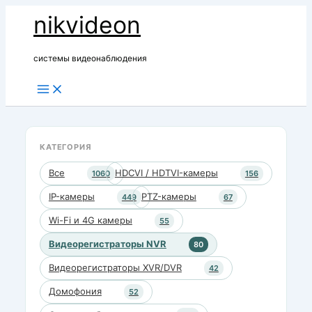
Перейти
nikvideon
к
содержимому
системы видеонаблюдения
КАТЕГОРИЯ
Все
HDCVI / HDTVI-камеры
1060
156
IP-камеры
PTZ-камеры
449
67
Wi-Fi и 4G камеры
55
Видеорегистраторы NVR
80
Видеорегистраторы XVR/DVR
42
Домофония
52