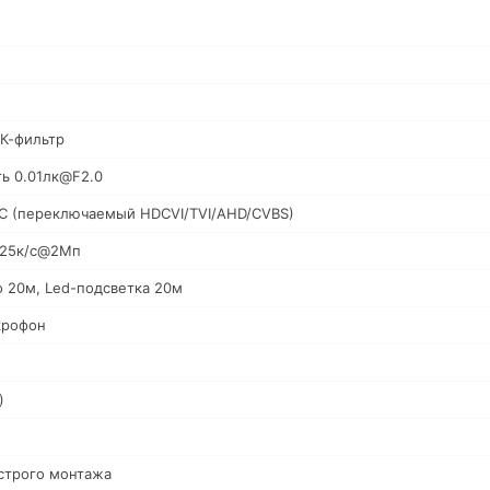
К-фильтр
ть 0.01лк@F2.0
C (переключаемый HDCVI/TVI/AHD/CVBS)
: 25к/c@2Мп
о 20м, Led-подсветка 20м
крофон
)
строго монтажа