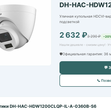
DH-HAC-HDW12
Уличная купольная HDCVI-ви
подсветкой
2 632 ₽
3 290 ₽
−20
Нашли дешевле - снизим цену! · У
🛡️Официальная гарантия: 36
💬 
📞 Позв
тики DH-HAC-HDW1200CLQP-IL-A-0360B-S6