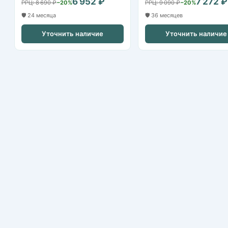
6 952 ₽
7 272 ₽
РРЦ: 8 690 ₽
−20%
РРЦ: 9 090 ₽
−20%
🛡️ 24 месяца
🛡️ 36 месяцев
Уточнить наличие
Уточнить наличие
Nikvideon
Казань, ул. Аграрная д.2
+7 (843) 253-79-20
nikvideon@mail.ru