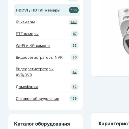
HDCVI / HDTVI-камеры
156
IP-камеры
449
PTZ-камеры
67
Wi-Fi и 4G камеры
55
Видеорегистраторы NVR
80
Видеорегистраторы
42
XVR/DVR
Домофония
52
Сетевое оборудование
159
Характерис
Каталог оборудования