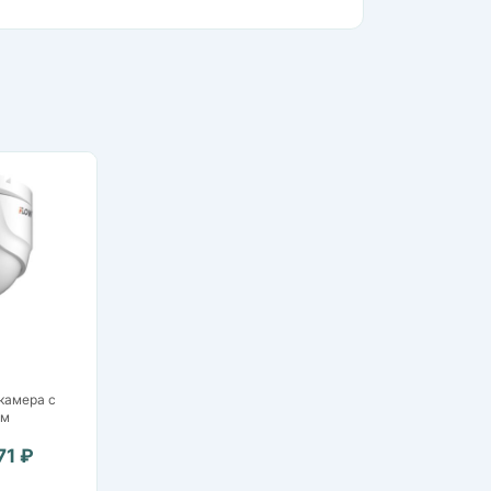
камера с
0м
71 ₽