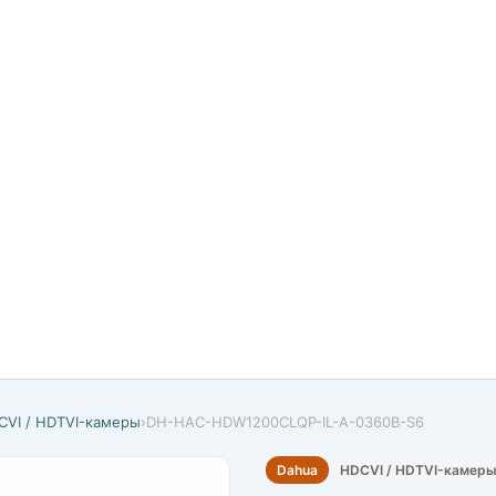
CVI / HDTVI-камеры
›
DH-HAC-HDW1200CLQP-IL-A-0360B-S6
Dahua
HDCVI / HDTVI-камер