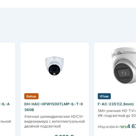
Dahua
iFlow
-IL-A
DH-HAC-HFW1500TLMP-IL-T-0
F-AC-2351(2.8mm)
360B
5Мп уличная HD-TVI 
ИК-подсветкой до 3
Уличная цилиндрическая HDCVI-
альной
видеокамера с интеллектуальной
4 6
двойной подсветкой
РРЦ: 5 190 ₽
−10%