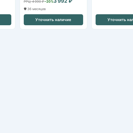
3 992 ₽
РРЦ: 4 990 ₽
−20%
🛡️ 36 месяцев
Уточнить наличие
Уточнить на
IP-камеры
HDCVI / HDTVI-камеры
Видеорегистраторы NVR
Видеорегистраторы XVR/DVR