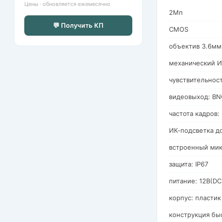
Цены · обновляется ежемесячно
2Мп
💬 Получить КП
CMOS
объектив 3.6мм
механический И
чувствительнос
видеовыход: BN
частота кадров
ИК-подсветка д
встроенный ми
защита: IP67
питание: 12В(DC
корпус: пластик
конструкция бы