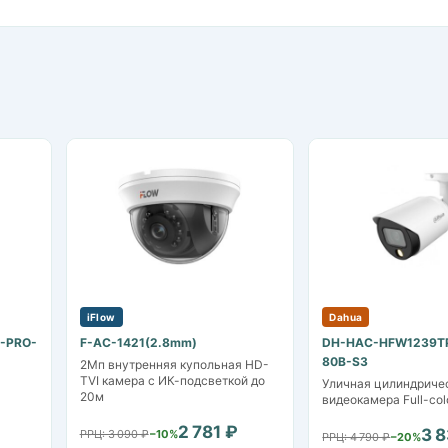
iFlow
Dahua
-PRO-
F-AC-1421(2.8mm)
DH-HAC-HFW1239T
80B-S3
2Мп внутренняя купольная HD-
TVI камера с ИК-подсветкой до
Уличная цилиндриче
20м
видеокамера Full-colo
2 781 ₽
3 
РРЦ: 3 090 ₽
−10%
РРЦ: 4 790 ₽
−20%