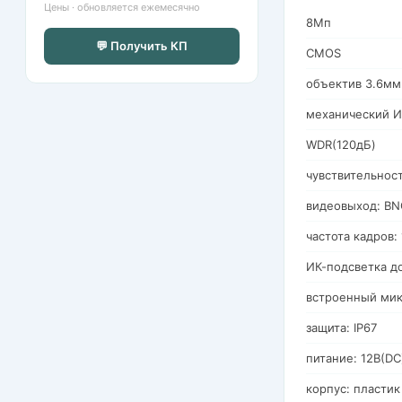
Цены · обновляется ежемесячно
8Мп
💬 Получить КП
CMOS
объектив 3.6мм
механический И
WDR(120дБ)
чувствительнос
видеовыход: BN
частота кадров
ИК-подсветка д
встроенный мик
защита: IP67
питание: 12В(DC
корпус: пластик