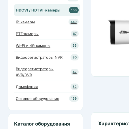
HDCVI / HDTVI-камеры
156
IP-камеры
449
PTZ-камеры
67
Wi-Fi и 4G камеры
55
Видеорегистраторы NVR
80
Видеорегистраторы
42
XVR/DVR
Домофония
52
Сетевое оборудование
159
Характерис
Каталог оборудования