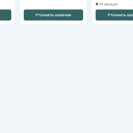
🛡️ 36 месяцев
Уточнить наличие
Уточнить на
IP-камеры
HDCVI / HDTVI-камеры
Видеорегистраторы NVR
Видеорегистраторы XVR/DVR