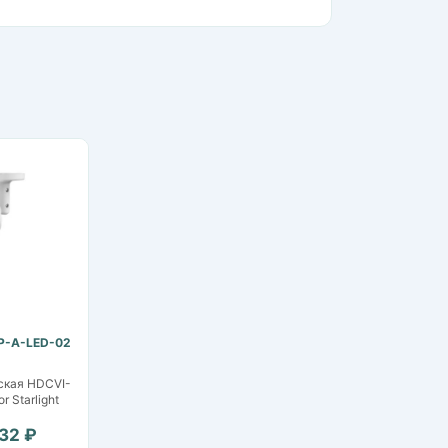
P-A-LED-02
ская HDCVI-
r Starlight
832 ₽