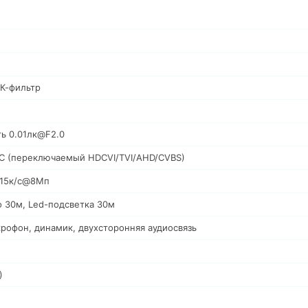
К-фильтр
ть 0.01лк@F2.0
C (переключаемый HDCVI/TVI/AHD/CVBS)
: 15к/c@8Мп
о 30м, Led-подсветка 30м
рофон, динамик, двухсторонняя аудиосвязь
)