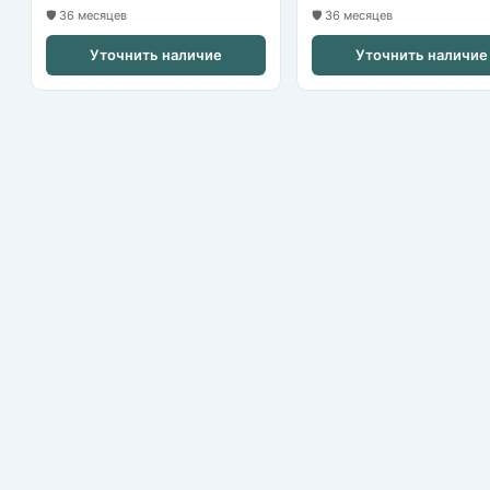
🛡️ 36 месяцев
🛡️ 36 месяцев
Уточнить наличие
Уточнить наличие
Nikvideon
Казань, ул. Аграрная д.2
+7 (843) 253-79-20
nikvideon@mail.ru