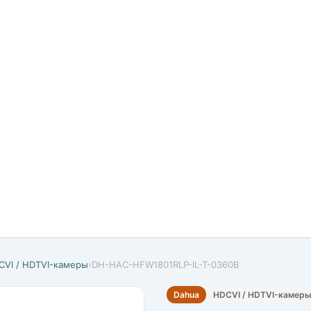
CVI / HDTVI-камеры
›
DH-HAC-HFW1801RLP-IL-T-0360B
Dahua
HDCVI / HDTVI-камер