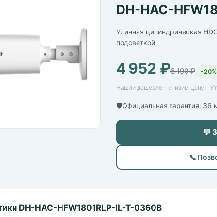
DH-HAC-HFW18
Уличная цилиндрическая HDC
подсветкой
4 952 ₽
6 190 ₽
−20%
Нашли дешевле - снизим цену! · У
🛡️Официальная гарантия: 36
💬 
📞 Позв
тики DH-HAC-HFW1801RLP-IL-T-0360B