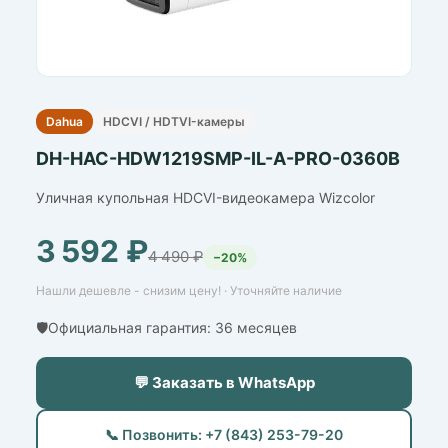
Dahua
HDCVI / HDTVI-камеры
DH-HAC-HDW1219SMP-IL-A-PRO-0360B
Уличная купольная HDCVI-видеокамера Wizcolor
3 592 ₽
4 490 ₽
−20%
Нашли дешевле - снизим цену! · Уточняйте наличие
🛡️Официальная гарантия: 36 месяцев
💬 Заказать в WhatsApp
📞 Позвонить: +7 (843) 253-79-20