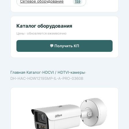
Сетевое оборудование
159
Каталог оборудования
Цены · обновляется ежемесячно
💬 Получить КП
Главная
›
Каталог
›
HDCVI / HDTVI-камеры
›
DH-HAC-HDW1219SMP-IL-A-PRO-0360B