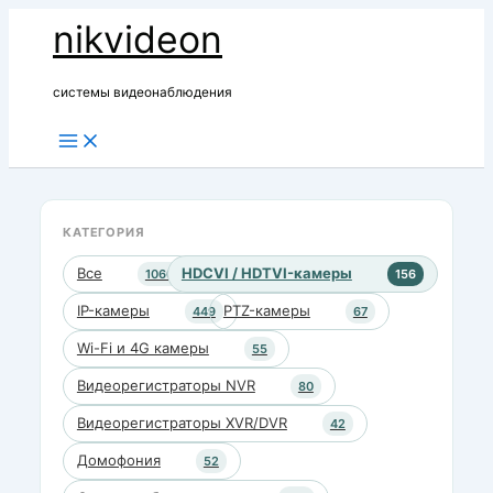
Перейти
nikvideon
к
содержимому
системы видеонаблюдения
КАТЕГОРИЯ
Все
HDCVI / HDTVI-камеры
1060
156
IP-камеры
PTZ-камеры
449
67
Wi-Fi и 4G камеры
55
Видеорегистраторы NVR
80
Видеорегистраторы XVR/DVR
42
Домофония
52