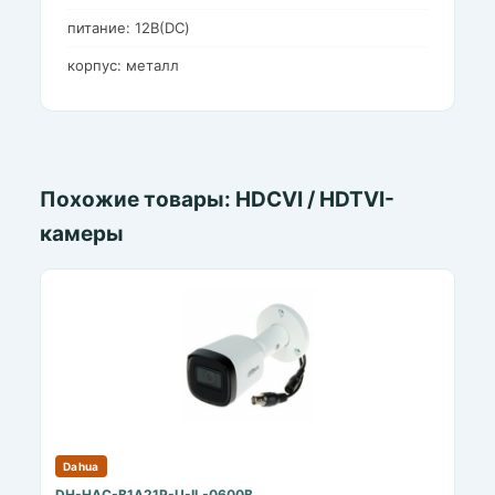
питание: 12В(DC)
корпус: металл
Похожие товары: HDCVI / HDTVI-
камеры
Dahua
DH-HAC-B1A21P-U-IL-0600B