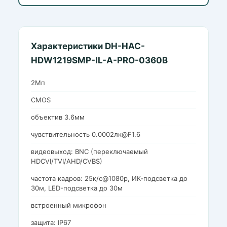
Характеристики DH-HAC-
HDW1219SMP-IL-A-PRO-0360B
2Mп
CMOS
объектив 3.6мм
чувствительность 0.0002лк@F1.6
видеовыход: BNC (переключаемый
HDCVI/TVI/AHD/CVBS)
частота кадров: 25к/с@1080p, ИК-подсветка до
30м, LED-подсветка до 30м
встроенный микрофон
защита: IP67