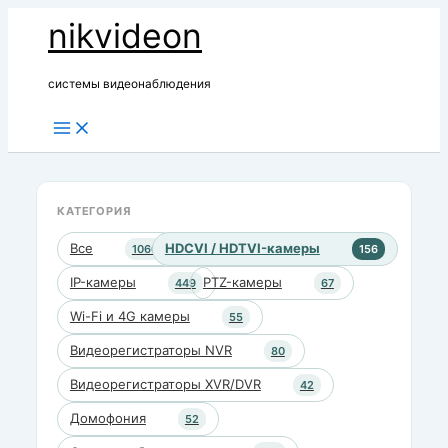
Перейти
nikvideon
к
содержимому
системы видеонаблюдения
КАТЕГОРИЯ
Все
HDCVI / HDTVI-камеры
1060
156
IP-камеры
PTZ-камеры
449
67
Wi-Fi и 4G камеры
55
Видеорегистраторы NVR
80
Видеорегистраторы XVR/DVR
42
Домофония
52