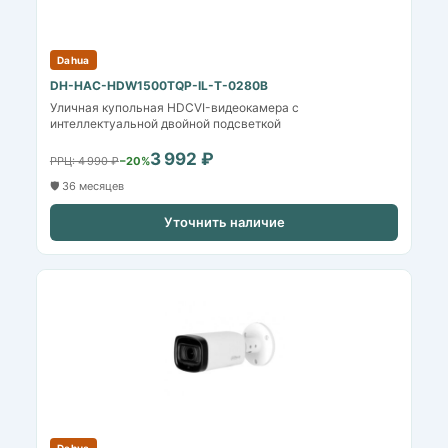
Dahua
DH-HAC-HDW1500TQP-IL-T-0280B
Уличная купольная HDCVI-видеокамера с
интеллектуальной двойной подсветкой
3 992 ₽
РРЦ: 4 990 ₽
−20%
🛡️ 36 месяцев
Уточнить наличие
Dahua