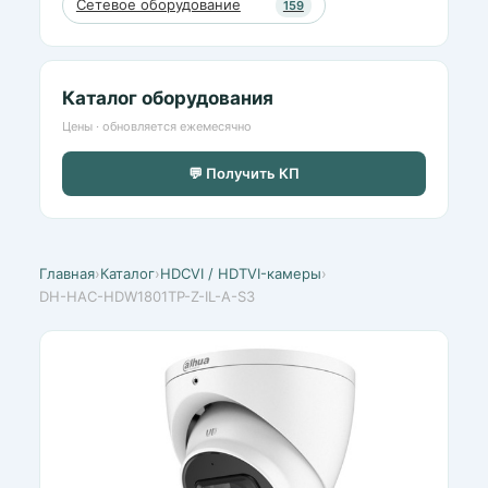
Сетевое оборудование
159
Каталог оборудования
Цены · обновляется ежемесячно
💬 Получить КП
Главная
›
Каталог
›
HDCVI / HDTVI-камеры
›
DH-HAC-HDW1801TP-Z-IL-A-S3